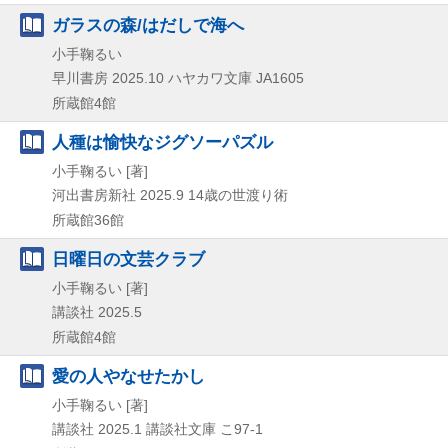
ガラスの森/はだしで海へ
小手鞠るい
早川書房
2025.10
ハヤカワ文庫 JA1605
所蔵館4館
人種は愉快なジグソーパズル
小手鞠るい [著]
河出書房新社
2025.9
14歳の世渡り術
所蔵館36館
日曜日の文芸クラブ
小手鞠るい [著]
講談社
2025.5
所蔵館4館
愛の人やなせたかし
小手鞠るい [著]
講談社
2025.1
講談社文庫 こ97-1