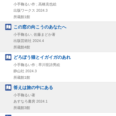
小手鞠るい作 ; 高橋克也絵
出版ワークス
2024.3
所蔵館1館
この窓の向こうのあなたへ
小手鞠るい, 佐藤まどか著
出版芸術社
2024.4
所蔵館4館
どろぼう猫とイガイガのあれ
小手鞠るい作 ; 早川世詩男絵
静山社
2024.3
所蔵館1館
答えは旅の中にある
小手鞠るい著
あすなろ書房
2024.1
所蔵館3館