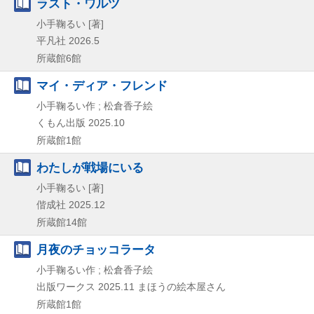
ラスト・ワルツ
小手鞠るい [著]
平凡社
2026.5
所蔵館6館
マイ・ディア・フレンド
小手鞠るい作 ; 松倉香子絵
くもん出版
2025.10
所蔵館1館
わたしが戦場にいる
小手鞠るい [著]
偕成社
2025.12
所蔵館14館
月夜のチョッコラータ
小手鞠るい作 ; 松倉香子絵
出版ワークス
2025.11
まほうの絵本屋さん
所蔵館1館