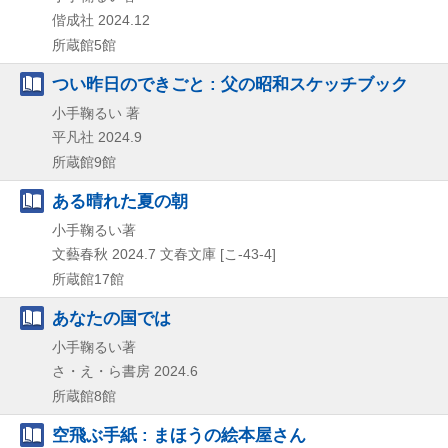
偕成社
2024.12
所蔵館5館
つい昨日のできごと : 父の昭和スケッチブック
小手鞠るい 著
平凡社
2024.9
所蔵館9館
ある晴れた夏の朝
小手鞠るい著
文藝春秋
2024.7
文春文庫 [こ-43-4]
所蔵館17館
あなたの国では
小手鞠るい著
さ・え・ら書房
2024.6
所蔵館8館
空飛ぶ手紙 : まほうの絵本屋さん