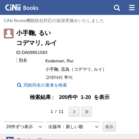
CiNii Books機能統合対応の追加実施をいたしました
小手鞠, るい
コデマリ, ルイ
ID:DA09851583
別名
Kodemari, Rui
小手鞠, 流為（コデマリ, ルイ）
고데마리 루이
同姓同名の著者を検索
検索結果
205件中 1-20 を表示
1 / 11
20件ずつ表示
出版年：新しい順