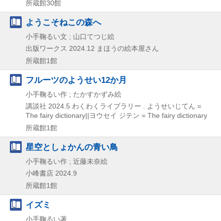
所蔵館30館
ようこそねこの森へ
小手鞠るい文 ; 山口てつじ絵
出版ワークス
2024.12
まほうの絵本屋さん
所蔵館1館
フルーツのようせい12か月
小手鞠るい作 ; たかすかずみ絵
講談社
2024.5
わくわくライブラリー . ようせいじてん =
The fairy dictionary||ヨウセイ ジテン = The fairy dictionary
所蔵館1館
星空としょかんの青い鳥
小手鞠るい作 ; 近藤未奈絵
小峰書店
2024.9
所蔵館1館
イズミ
小手鞠るい著