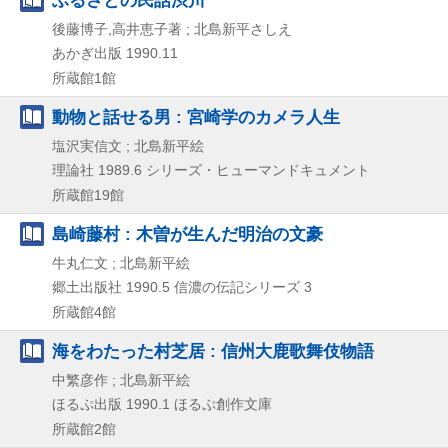
ふるさとの民話渋川
後藤博子,高井恵子著 ; 北島新平さしえ
あかぎ出版
1990.11
所蔵館1館
動物と話せる男 : 宮崎学のカメラ人生
塩沢実信文 ; 北島新平絵
理論社
1989.6
シリーズ・ヒューマンドキュメント
所蔵館19館
島崎藤村 : 木曽が生んだ明治の文豪
牛丸仁文 ; 北島新平絵
郷土出版社
1990.5
信濃の伝記シリーズ 3
所蔵館4館
海をわたった村芝居 : 信州大鹿歌舞伎物語
中繁彦作 ; 北島新平絵
ほるぷ出版
1990.1
ほるぷ創作文庫
所蔵館2館