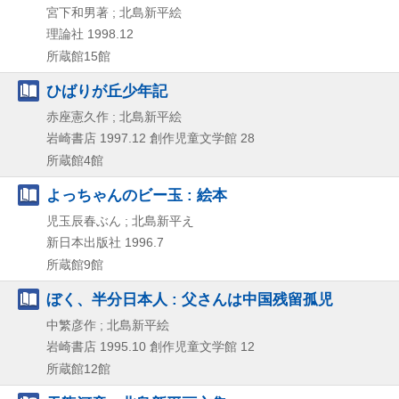
宮下和男著 ; 北島新平絵
理論社
1998.12
所蔵館15館
ひばりが丘少年記
赤座憲久作 ; 北島新平絵
岩崎書店
1997.12
創作児童文学館 28
所蔵館4館
よっちゃんのビー玉 : 絵本
児玉辰春ぶん ; 北島新平え
新日本出版社
1996.7
所蔵館9館
ぼく、半分日本人 : 父さんは中国残留孤児
中繁彦作 ; 北島新平絵
岩崎書店
1995.10
創作児童文学館 12
所蔵館12館