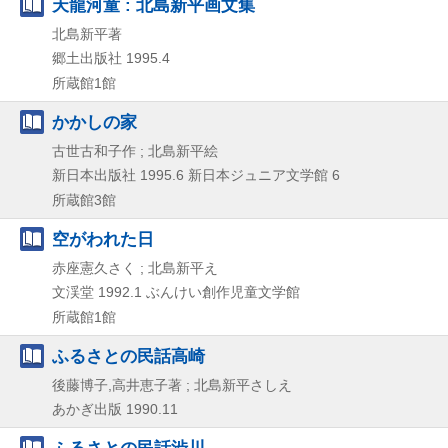
天龍河童 : 北島新平画文集
北島新平著
郷土出版社
1995.4
所蔵館1館
かかしの家
古世古和子作 ; 北島新平絵
新日本出版社
1995.6
新日本ジュニア文学館 6
所蔵館3館
空がわれた日
赤座憲久さく ; 北島新平え
文渓堂
1992.1
ぶんけい創作児童文学館
所蔵館1館
ふるさとの民話高崎
後藤博子,高井恵子著 ; 北島新平さしえ
あかぎ出版
1990.11