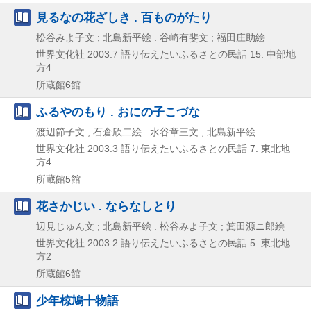
見るなの花ざしき . 百ものがたり
松谷みよ子文 ; 北島新平絵 . 谷崎有斐文 ; 福田庄助絵
世界文化社
2003.7
語り伝えたいふるさとの民話 15. 中部地
方4
所蔵館6館
ふるやのもり . おにの子こづな
渡辺節子文 ; 石倉欣二絵 . 水谷章三文 ; 北島新平絵
世界文化社
2003.3
語り伝えたいふるさとの民話 7. 東北地
方4
所蔵館5館
花さかじい . ならなしとり
辺見じゅん文 ; 北島新平絵 . 松谷みよ子文 ; 箕田源ニ郎絵
世界文化社
2003.2
語り伝えたいふるさとの民話 5. 東北地
方2
所蔵館6館
少年椋鳩十物語