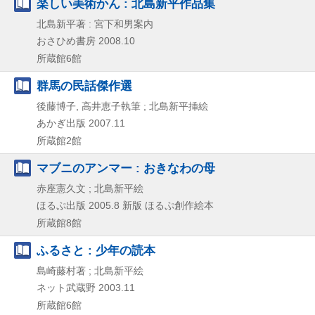
楽しい美術かん : 北島新平作品集
北島新平著 : 宮下和男案内
おさひめ書房
2008.10
所蔵館6館
群馬の民話傑作選
後藤博子, 高井恵子執筆 ; 北島新平挿絵
あかぎ出版
2007.11
所蔵館2館
マブニのアンマー : おきなわの母
赤座憲久文 ; 北島新平絵
ほるぷ出版
2005.8
新版
ほるぷ創作絵本
所蔵館8館
ふるさと : 少年の読本
島崎藤村著 ; 北島新平絵
ネット武蔵野
2003.11
所蔵館6館