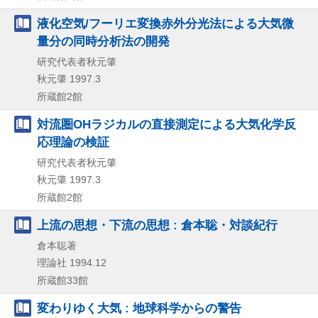
液化空気/フーリエ変換赤外分光法による大気微
量分の同時分析法の開発
研究代表者秋元肇
秋元肇
1997.3
所蔵館2館
対流圏OHラジカルの直接測定による大気化学反
応理論の検証
研究代表者秋元肇
秋元肇
1997.3
所蔵館2館
上流の思想・下流の思想 : 倉本聡・対談紀行
倉本聡著
理論社
1994.12
所蔵館33館
変わりゆく大気 : 地球科学からの警告