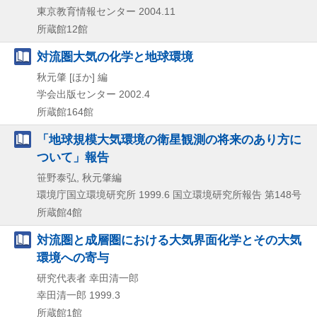
東京教育情報センター
2004.11
所蔵館12館
対流圏大気の化学と地球環境
秋元肇 [ほか] 編
学会出版センター
2002.4
所蔵館164館
「地球規模大気環境の衛星観測の将来のあり方に
ついて」報告
笹野泰弘, 秋元肇編
環境庁国立環境研究所
1999.6
国立環境研究所報告 第148号
所蔵館4館
対流圏と成層圏における大気界面化学とその大気
環境への寄与
研究代表者 幸田清一郎
幸田清一郎
1999.3
所蔵館1館