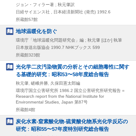
ジョン・フィラー著 ; 秋元肇訳
日経サイエンス社 , 日本経済新聞社 (発売)
1992.6
所蔵館57館
地球温暖化を防ぐ
環境庁「地球温暖化問題研究会」編 ; 秋元肇 [ほか] 執筆
日本放送出版協会
1990.7
NHKブックス 599
所蔵館323館
光化学二次汚染物質の分析とその細胞毒性に関す
る基礎的研究 : 昭和53〜58年度総合報告
秋元肇, 嵯峨井勝, 久保田憲太郎編
環境庁国立公害研究所
1986.2
国立公害研究所研究報告 =
Research report from the National Institute for
Environmental Studies,
Japan 第87号
所蔵館4館
炭化水素-窒素酸化物-硫黄酸化物系光化学反応の
研究 : 昭和55〜57年度特別研究総合報告