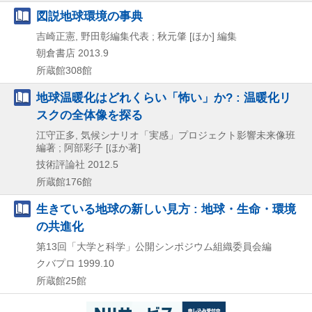
図説地球環境の事典
吉崎正憲, 野田彰編集代表 ; 秋元肇 [ほか] 編集
朝倉書店
2013.9
所蔵館308館
地球温暖化はどれくらい「怖い」か? : 温暖化リ
スクの全体像を探る
江守正多, 気候シナリオ「実感」プロジェクト影響未来像班
編著 ; 阿部彩子 [ほか著]
技術評論社
2012.5
所蔵館176館
生きている地球の新しい見方 : 地球・生命・環境
の共進化
第13回「大学と科学」公開シンポジウム組織委員会編
クバプロ
1999.10
所蔵館25館