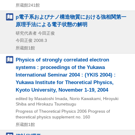
所蔵館241館
p電子系およびナノ構造物質における強相関第一
原理手法による電子状態の解明
研究代表者 今田正俊
今田正俊
2008.3
所蔵館1館
Physics of strongly correlated electron
systems : proceedings of the Yukawa
International Seminar 2004 : (YKIS 2004) :
Yukawa Institute for Theoretical Physics,
Kyoto University, November 1-19, 2004
edited by Masatoshi Imada, Norio Kawakami, Hiroyuki
Shiba and Hirokazu Tsunetsugu
Progress of Theoretical Physics
2006
Progress of
theoretical physics supplement no. 160
所蔵館1館