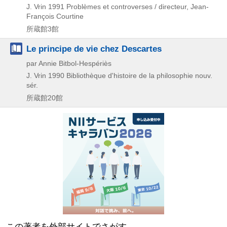
J. Vrin
1991
Problèmes et controverses / directeur,
Jean-
François Courtine
所蔵館3館
Le principe de vie chez Descartes
par Annie Bitbol-Hespériès
J. Vrin
1990
Bibliothèque d'histoire de la philosophie nouv.
sér.
所蔵館20館
この著者を外部サイトでさがす