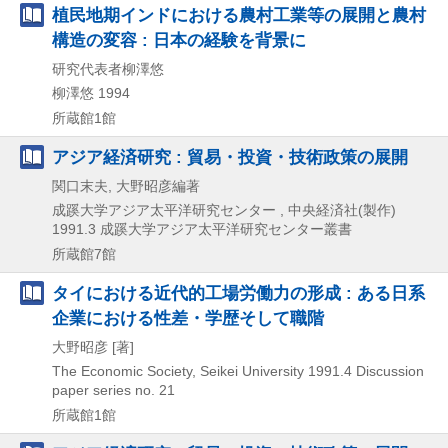
植民地期インドにおける農村工業等の展開と農村
構造の変容 : 日本の経験を背景に
研究代表者柳澤悠
柳澤悠
1994
所蔵館1館
アジア経済研究 : 貿易・投資・技術政策の展開
関口末夫, 大野昭彦編著
成蹊大学アジア太平洋研究センター , 中央経済社(製作)
1991.3
成蹊大学アジア太平洋研究センター叢書
所蔵館7館
タイにおける近代的工場労働力の形成 : ある日系
企業における性差・学歴そして職階
大野昭彦 [著]
The Economic Society, Seikei University
1991.4
Discussion
paper series no. 21
所蔵館1館