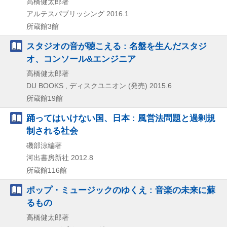
高橋健太郎著
アルテスパブリッシング
2016.1
所蔵館3館
スタジオの音が聴こえる : 名盤を生んだスタジ
オ、コンソール&エンジニア
高橋健太郎著
DU BOOKS , ディスクユニオン (発売)
2015.6
所蔵館19館
踊ってはいけない国、日本 : 風営法問題と過剰規
制される社会
磯部涼編著
河出書房新社
2012.8
所蔵館116館
ポップ・ミュージックのゆくえ : 音楽の未来に蘇
るもの
高橋健太郎著