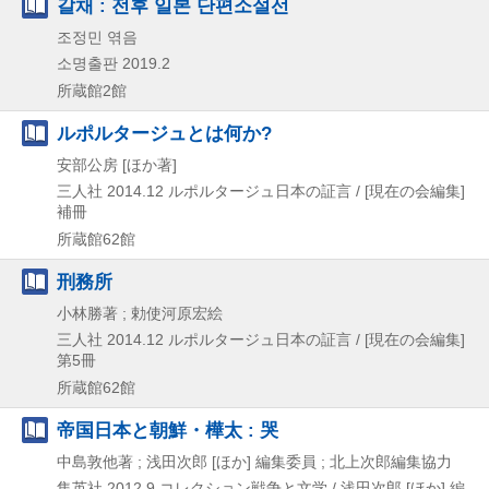
갈채 : 전후 일본 단편소설선
조정민 엮음
소명출판
2019.2
所蔵館2館
ルポルタージュとは何か?
安部公房 [ほか著]
三人社
2014.12
ルポルタージュ日本の証言 / [現在の会編集]
補冊
所蔵館62館
刑務所
小林勝著 ; 勅使河原宏絵
三人社
2014.12
ルポルタージュ日本の証言 / [現在の会編集]
第5冊
所蔵館62館
帝国日本と朝鮮・樺太 : 哭
中島敦他著 ; 浅田次郎 [ほか] 編集委員 ; 北上次郎編集協力
集英社
2012.9
コレクション戦争と文学 / 浅田次郎 [ほか] 編