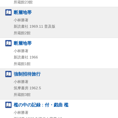
所蔵館23館
断層地帯
小林勝著
新読書社
1969.11
普及版
所蔵館2館
断層地帯
小林勝著
新読書社
1966
所蔵館1館
強制招待旅行
小林勝著
筑摩書房
1962.5
所蔵館3館
檻の中の記録 : 付・戯曲 檻
小林勝著