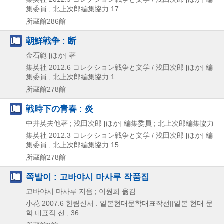
集委員 ; 北上次郎編集協力 17
所蔵館286館
朝鮮戦争 : 断
金石範 [ほか] 著
集英社
2012.6
コレクション戦争と文学 / 浅田次郎 [ほか] 編
集委員 ; 北上次郎編集協力 1
所蔵館278館
戦時下の青春 : 炎
中井英夫他著 ; 浅田次郎 [ほか] 編集委員 ; 北上次郎編集協力
集英社
2012.3
コレクション戦争と文学 / 浅田次郎 [ほか] 編
集委員 ; 北上次郎編集協力 15
所蔵館278館
쪽발이 : 고바야시 마사루 작품집
고바야시 마사루 지음 ; 이원희 옮김
小花
2007.6
한림신서 . 일본현대문학대표작선||일본 현대 문
학 대표작 선 ; 36