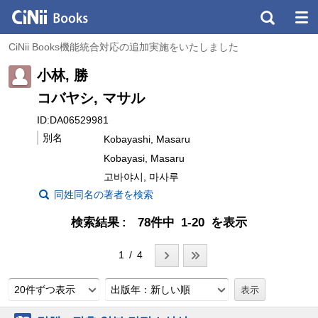
CiNii Books機能統合対応の追加実施をいたしました
小林, 勝
コバヤシ, マサル
ID:DA06529981
別名
Kobayashi, Masaru
Kobayasi, Masaru
고바야시, 마사루
同姓同名の著者を検索
検索結果
78件中 1-20 を表示
1 / 4
20件ずつ表示
出版年：新しい順