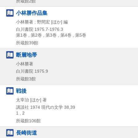
所蔵館2館
小林勝作品集
小林勝著 ; 野間宏 [ほか] 編
白川書院
1975.7-1976.3
第1巻 , 第2巻 , 第3巻 , 第4巻 , 第5巻
所蔵館39館
断層地帯
小林勝著
白川書院
1975.9
所蔵館3館
戦後
太宰治 [ほか] 著
講談社
1974
現代の文学 38,
39
1 , 2
所蔵館106館
長崎街道