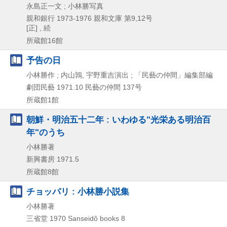
永島正一文 ; 小林勝写真
親和銀行
1973-1976
親和文庫 第9,
12号
[正] , 続
所蔵館16館
予告の日
小林勝作 ; 内山鶉, 宇野重吉演出 ; 「民藝の仲間」編集部編
劇団民藝
1971.10
民藝の仲間 137号
所蔵館1館
朝鮮・明治五十二年 : いわゆる"光栄ある明治百
年"のうち
小林勝著
新興書房
1971.5
所蔵館8館
チョッパリ : 小林勝小説集
小林勝著
三省堂
1970
Sanseidô books 8