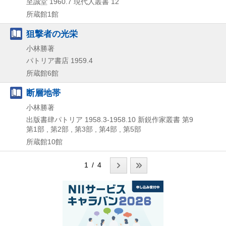
至誠堂
1960.7
現代人叢書 12
所蔵館1館
狙撃者の光栄
小林勝著
パトリア書店
1959.4
所蔵館6館
断層地帯
小林勝著
出版書肆パトリア
1958.3-1958.10
新鋭作家叢書 第9
第1部 , 第2部 , 第3部 , 第4部 , 第5部
所蔵館10館
1 / 4