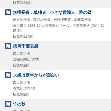
所蔵館34館
無明長夜 . 単独者 . 小さな貴婦人 . 夢の壁
吉田知子著 . 森万紀子著 . 吉行理恵著 . 加藤幸子著
角川書店
1998.10
女性作家シリーズ / 河野多惠子 [ほか] 監
修 16
所蔵館117館
徳川千姫哀感
吉田知子著
読売新聞社
1998
所蔵館2館
夫婦は定年からが面白い
吉田知子著
海竜社
1997.8
所蔵館2館
竹の秋