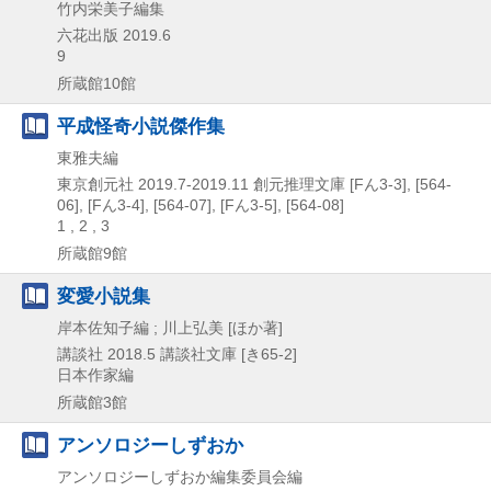
竹内栄美子編集
六花出版
2019.6
9
所蔵館10館
平成怪奇小説傑作集
東雅夫編
東京創元社
2019.7-2019.11
創元推理文庫 [Fん3-3],
[564-
06],
[Fん3-4],
[564-07],
[Fん3-5],
[564-08]
1 , 2 , 3
所蔵館9館
変愛小説集
岸本佐知子編 ; 川上弘美 [ほか著]
講談社
2018.5
講談社文庫 [き65-2]
日本作家編
所蔵館3館
アンソロジーしずおか
アンソロジーしずおか編集委員会編