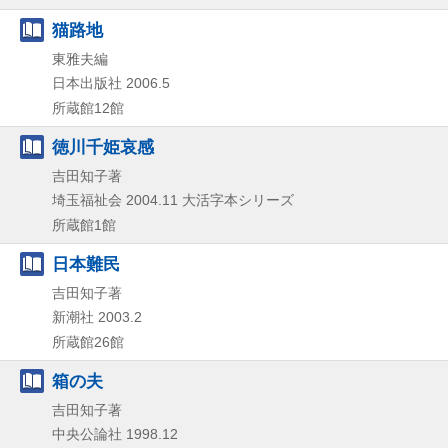
猫路地
東雅夫編
日本出版社
2006.5
所蔵館12館
徳川千姫哀感
吉田知子著
埼玉福祉会
2004.11
大活字本シリーズ
所蔵館1館
日本難民
吉田知子著
新潮社
2003.2
所蔵館26館
箱の夫
吉田知子著
中央公論社
1998.12