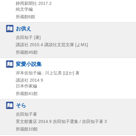
静岡新聞社
2017.2
純文学編
所蔵館6館
お供え
吉田知子 [著]
講談社
2015.4
講談社文芸文庫 [よM1]
所蔵館45館
変愛小説集
岸本佐知子編 ; 川上弘美 [ほか] 著
講談社
2014.9
日本作家編
所蔵館41館
そら
吉田知子著
景文館書店
2014.9
吉田知子選集 / 吉田知子著 3
所蔵館10館