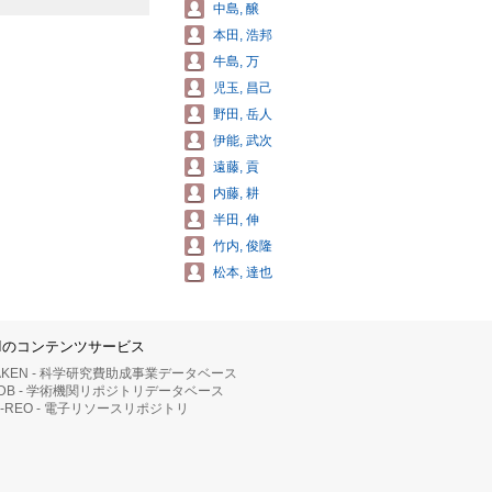
中島, 醸
本田, 浩邦
牛島, 万
児玉, 昌己
野田, 岳人
伊能, 武次
遠藤, 貢
内藤, 耕
半田, 伸
竹内, 俊隆
松本, 達也
IIのコンテンツサービス
AKEN - 科学研究費助成事業データベース
RDB - 学術機関リポジトリデータベース
II-REO - 電子リソースリポジトリ