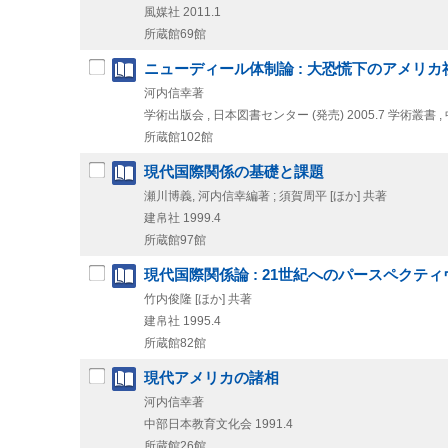
風媒社
2011.1
所蔵館69館
ニューディール体制論 : 大恐慌下のアメリカ
河内信幸著
学術出版会 , 日本図書センター (発売)
2005.7
学術叢書 ,
所蔵館102館
現代国際関係の基礎と課題
瀬川博義, 河内信幸編著 ; 須賀周平 [ほか] 共著
建帛社
1999.4
所蔵館97館
現代国際関係論 : 21世紀へのパースペクティ
竹内俊隆 [ほか] 共著
建帛社
1995.4
所蔵館82館
現代アメリカの諸相
河内信幸著
中部日本教育文化会
1991.4
所蔵館26館