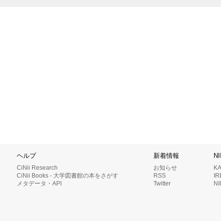
ヘルプ
新着情報
N
CiNii Research
お知らせ
K
CiNii Books - 大学図書館の本をさがす
RSS
I
メタデータ・API
Twitter
N