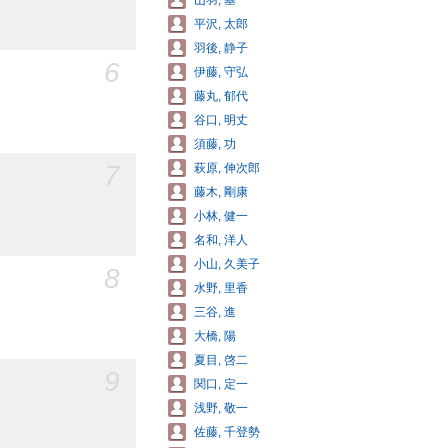
山羽, 基
平沢, 太郎
羽後, 静子
6
伊藤, 守弘
藤丸, 郁代
谷口, 明丈
須藤, 功
7
萩原, 伸次郎
藤木, 剛康
小林, 健一
名和, 洋人
小山, 久美子
8
水野, 里香
三谷, 進
大橋, 陽
夏目, 啓二
9
関口, 定一
浅野, 敬一
佐藤, 千登勢