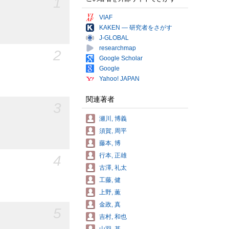
1
VIAF
KAKEN — 研究者をさがす
J-GLOBAL
researchmap
2
Google Scholar
Google
Yahoo! JAPAN
関連著者
3
瀬川, 博義
須賀, 周平
藤本, 博
行本, 正雄
4
古澤, 礼太
工藤, 健
上野, 薫
金政, 真
5
吉村, 和也