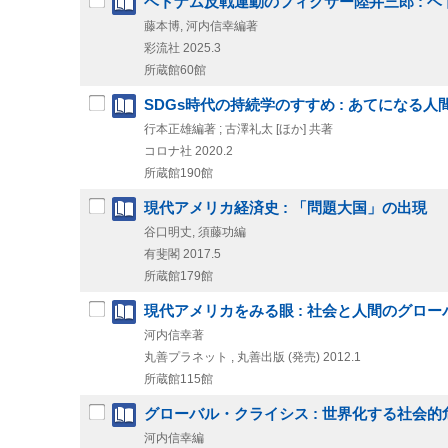
ベトナム反戦運動のフィクサー陸井三郎 : 
藤本博, 河内信幸編著
彩流社
2025.3
所蔵館60館
SDGs時代の持続学のすすめ : あてになる人
行本正雄編著 ; 古澤礼太 [ほか] 共著
コロナ社
2020.2
所蔵館190館
現代アメリカ経済史 : 「問題大国」の出現
谷口明丈, 須藤功編
有斐閣
2017.5
所蔵館179館
現代アメリカをみる眼 : 社会と人間のグロ
河内信幸著
丸善プラネット , 丸善出版 (発売)
2012.1
所蔵館115館
グローバル・クライシス : 世界化する社会的
河内信幸編