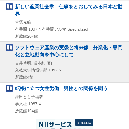
新しい産業社会学 : 仕事をとおしてみる日本と世
界
犬塚先編
有斐閣
1997.4
有斐閣アルマ Specialized
所蔵館204館
ソフトウェア産業の実像と将来像 : 分業化・専門
化と立地動向を中心にして
吉井博明, 岩本純[著]
文教大学情報学部
1992.5
所蔵館4館
転機に立つ女性労働 : 男性との関係を問う
鎌田とし子編著
学文社
1987.4
所蔵館164館