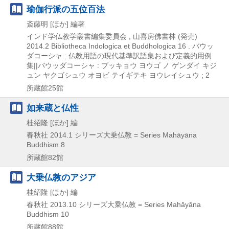
瑜伽行派の五位百法
斎藤明 [ほか] 編著
インド学仏教学叢書編集委員会 , 山喜房佛書林 (発売)
2014.2
Bibliotheca Indologica et Buddhologica 16 . バウッ
ダコーシャ : 仏教用語の現代基準訳語集および定義的用例
集||バウッダコーシャ : ブッキョウ ヨウゴ ノ ゲンダイ キジ
ュン ヤクゴシュウ オヨビ テイギテキ ヨウレイシュウ ; 2
所蔵館25館
如来蔵と仏性
桂紹隆 [ほか] 編
春秋社
2014.1
シリーズ大乗仏教 = Series Mahāyāna
Buddhism 8
所蔵館82館
大乗仏教のアジア
桂紹隆 [ほか] 編
春秋社
2013.10
シリーズ大乗仏教 = Series Mahāyāna
Buddhism 10
所蔵館88館