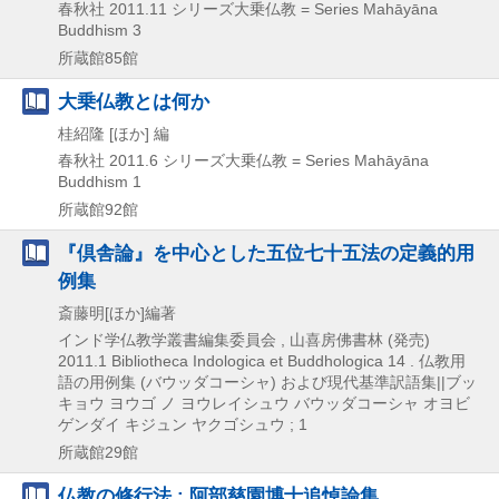
春秋社
2011.11
シリーズ大乗仏教 = Series Mahāyāna
Buddhism 3
所蔵館85館
大乗仏教とは何か
桂紹隆 [ほか] 編
春秋社
2011.6
シリーズ大乗仏教 = Series Mahāyāna
Buddhism 1
所蔵館92館
『倶舎論』を中心とした五位七十五法の定義的用
例集
斎藤明[ほか]編著
インド学仏教学叢書編集委員会 , 山喜房佛書林 (発売)
2011.1
Bibliotheca Indologica et Buddhologica 14 . 仏教用
語の用例集 (バウッダコーシャ) および現代基準訳語集||ブッ
キョウ ヨウゴ ノ ヨウレイシュウ バウッダコーシャ オヨビ
ゲンダイ キジュン ヤクゴシュウ ; 1
所蔵館29館
仏教の修行法 : 阿部慈園博士追悼論集