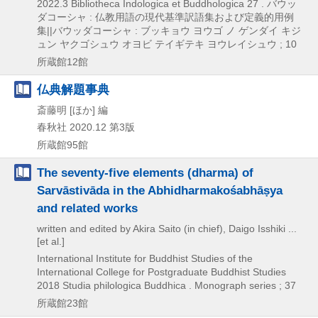
2022.3
Bibliotheca Indologica et Buddhologica 27 . バウッ
ダコーシャ : 仏教用語の現代基準訳語集および定義的用例
集||バウッダコーシャ : ブッキョウ ヨウゴ ノ ゲンダイ キジ
ュン ヤクゴシュウ オヨビ テイギテキ ヨウレイシュウ ; 10
所蔵館12館
仏典解題事典
斎藤明 [ほか] 編
春秋社
2020.12
第3版
所蔵館95館
The seventy-five elements (dharma) of
Sarvāstivāda in the Abhidharmakośabhāṣya
and related works
written and edited by Akira Saito (in chief), Daigo Isshiki ...
[et al.]
International Institute for Buddhist Studies of the
International College for Postgraduate Buddhist Studies
2018
Studia philologica Buddhica . Monograph series ; 37
所蔵館23館