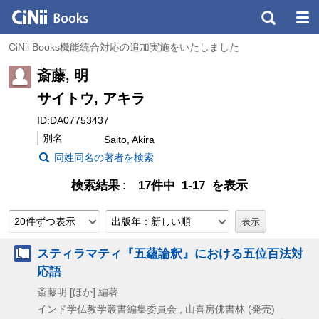
CiNii Books機能統合対応の追加実施をいたしました
斎藤, 明
サイトウ, アキラ
ID:DA07753437
別名
Saito, Akira
同姓同名の著者を検索
検索結果
17件中 1-17 を表示
20件ずつ表示
出版年：新しい順
スティラマティ『五蘊論釈』における五位百法対
応語
斎藤明 [ほか] 編著
インド学仏教学叢書編集委員会 , 山喜房佛書林 (発売)