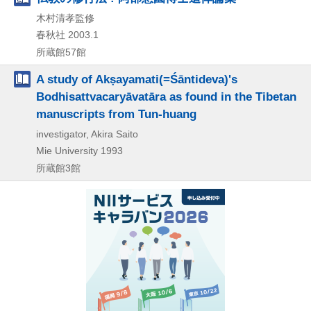
木村清孝監修
春秋社
2003.1
所蔵館57館
A study of Akṣayamati(=Śāntideva)'s
Bodhisattvacaryāvatāra as found in the Tibetan
manuscripts from Tun-huang
investigator, Akira Saito
Mie University
1993
所蔵館3館