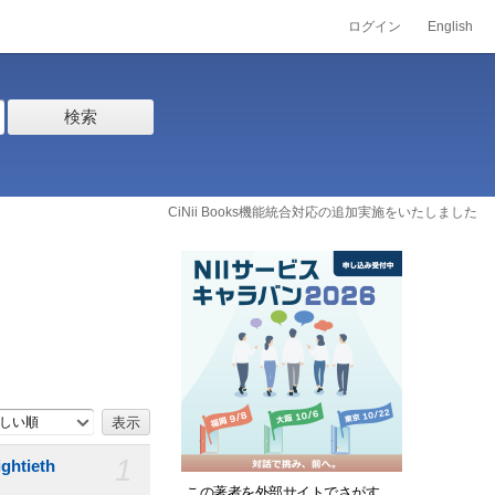
ログイン
English
検索
CiNii Books機能統合対応の追加実施をいたしました
しい順
1
htieth
この著者を外部サイトでさがす