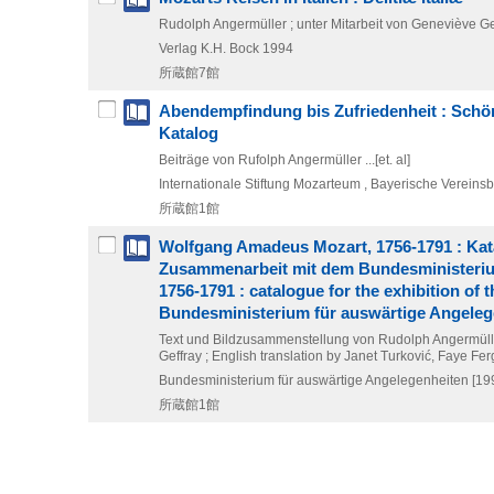
Rudolph Angermüller ; unter Mitarbeit von Geneviève Ge
Verlag K.H. Bock
1994
所蔵館7館
Abendempfindung bis Zufriedenheit : Schö
Katalog
Beiträge von Rufolph Angermüller ...[et. al]
Internationale Stiftung Mozarteum , Bayerische Vereins
所蔵館1館
Wolfgang Amadeus Mozart, 1756-1791 : Kata
Zusammenarbeit mit dem Bundesministeriu
1756-1791 : catalogue for the exhibition of
Bundesministerium für auswärtige Angeleg
Text und Bildzusammenstellung von Rudolph Angermüller,
Geffray ; English translation by Janet Turković, Faye Fe
Bundesministerium für auswärtige Angelegenheiten
[19
所蔵館1館