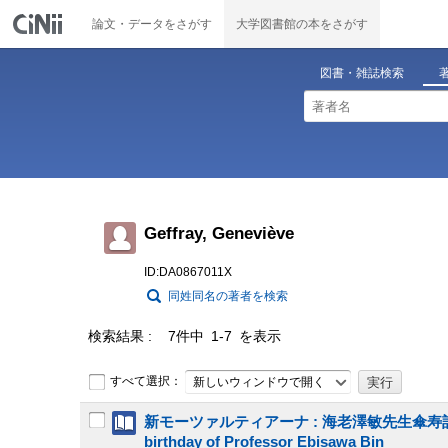
論文・データをさがす
大学図書館の本をさがす
図書・雑誌検索
Geffray, Geneviève
ID:DA0867011X
同姓同名の著者を検索
検索結果
7件中 1-7 を表示
すべて選択：
新しいウィンドウで開く
新モーツァルティアーナ : 海老澤敏先生傘寿記念論文集 = Moza
birthday of Professor Ebisawa Bin