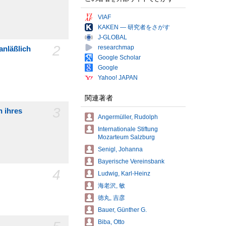
VIAF
KAKEN — 研究者をさがす
J-GLOBAL
2
researchmap
anläßlich
Google Scholar
Google
Yahoo! JAPAN
関連著者
3
 ihres
Angermüller, Rudolph
Internationale Stiftung
Mozarteum Salzburg
Senigl, Johanna
Bayerische Vereinsbank
4
Ludwig, Karl-Heinz
海老沢, 敏
徳丸, 吉彦
Bauer, Günther G.
Biba, Otto