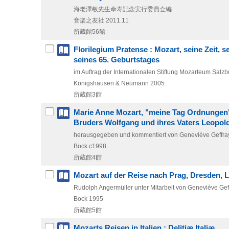
海老澤敏先生傘寿記念実行委員会編
音楽之友社
2011.11
所蔵館56館
Florilegium Pratense : Mozart, seine Zeit,
seines 65. Geburtstages
im Auftrag der Internationalen Stiftung Mozarteum Sal
Königshausen & Neumann
2005
所蔵館3館
Marie Anne Mozart, "meine Tag Ordnungen" 
Bruders Wolfgang und ihres Vaters Leopol
herausgegeben und kommentiert von Geneviève Geffray 
Bock
c1998
所蔵館4館
Mozart auf der Reise nach Prag, Dresden, L
Rudolph Angermüller unter Mitarbeit von Geneviève Gef
Bock
1995
所蔵館5館
Mozarts Reisen in Italien : Delitiæ Italiæ