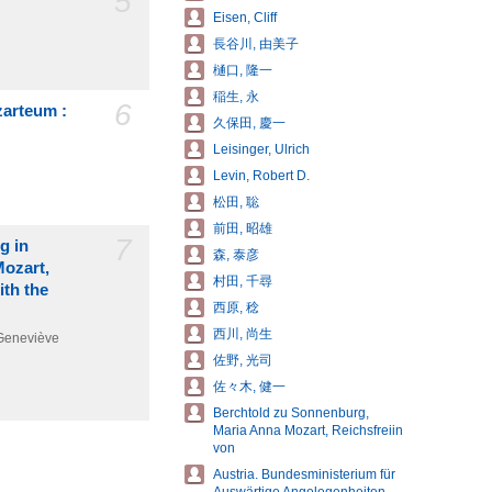
5
Eisen, Cliff
長谷川, 由美子
樋口, 隆一
稲生, 永
6
zarteum :
久保田, 慶一
Leisinger, Ulrich
Levin, Robert D.
松田, 聡
前田, 昭雄
7
g in
森, 泰彦
ozart,
村田, 千尋
ith the
西原, 稔
西川, 尚生
 Geneviève
佐野, 光司
佐々木, 健一
Berchtold zu Sonnenburg,
Maria Anna Mozart, Reichsfreiin
von
Austria. Bundesministerium für