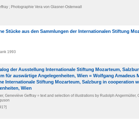
ffray ; Photographie Vera von Glasner-Ostenwall
ne Stücke aus den Sammlungen der Internationalen Stiftung Mo
bank
1993
log der Ausstellung Internationale Stiftung Mozarteum, Salzbur
m für auswärtige Angelegenheiten, Wien = Wolfgang Amadeus M
 the Internationale Stiftung Mozarteum, Salzburg in cooperation w
enheiten, Wien
 Geneviève Geffray = text and selection of illustrations by Rudolph Angermüller,
rguson
91?]