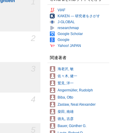
1
htieth
VIAF
KAKEN — 研究者をさがす
J-GLOBAL
researchmap
Google Scholar
2
Google
Yahoo! JAPAN
関連著者
3
海老沢, 敏
佐々木, 健一
鷲見, 洋一
Angermüller, Rudolph
4
Biba, Otto
Zaslaw, Neal Alexander
柴田, 南雄
徳丸, 吉彦
Bauer, Günther G.
5