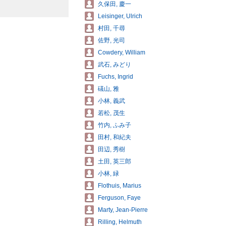
久保田, 慶一
Leisinger, Ulrich
村田, 千尋
佐野, 光司
Cowdery, William
武石, みどり
Fuchs, Ingrid
礒山, 雅
小林, 義武
若松, 茂生
竹内, ふみ子
田村, 和紀夫
田辺, 秀樹
土田, 英三郎
小林, 緑
Flothuis, Marius
Ferguson, Faye
Marty, Jean-Pierre
Rilling, Helmuth