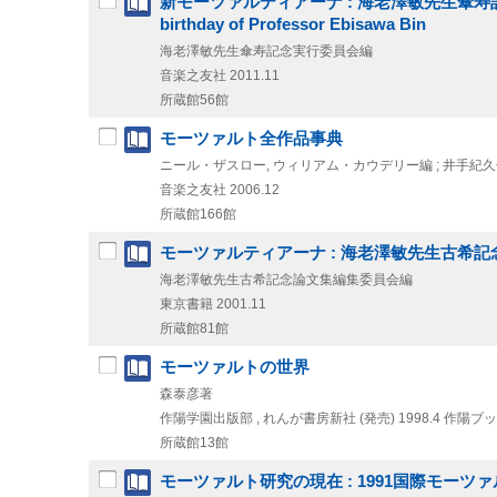
新モーツァルティアーナ : 海老澤敏先生傘寿記念論文集 = Moza
birthday of Professor Ebisawa Bin
海老澤敏先生傘寿記念実行委員会編
音楽之友社
2011.11
所蔵館56館
モーツァルト全作品事典
ニール・ザスロー, ウィリアム・カウデリー編 ; 井手紀久子
音楽之友社
2006.12
所蔵館166館
モーツァルティアーナ : 海老澤敏先生古希記
海老澤敏先生古希記念論文集編集委員会編
東京書籍
2001.11
所蔵館81館
モーツァルトの世界
森泰彦著
作陽学園出版部 , れんが書房新社 (発売)
1998.4
作陽ブッ
所蔵館13館
モーツァルト研究の現在 : 1991国際モー