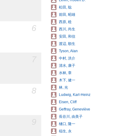
Levin, Robert D.
松田, 聡
前田, 昭雄
西原, 稔
6
西川, 尚生
安田, 和信
渡辺, 順生
Tyson, Alan
7
中村, 洪介
清水, 康子
水林, 章
木下, 健一
林, 光
8
Ludwig, Karl-Heinz
Eisen, Cliff
Geffray, Geneviève
長谷川, 由美子
9
樋口, 隆一
稲生, 永