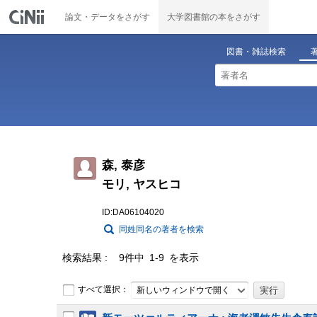
論文・データをさがす
大学図書館の本をさがす
図書・雑誌検索
森, 泰彦
モリ, ヤスヒコ
ID:DA06104020
同姓同名の著者を検索
検索結果
9件中 1-9 を表示
すべて選択：
新しいウィンドウで開く