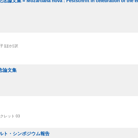
rtiana nova : Festschrift in celebration of the eig
 [ほか] 訳
念論文集
クレット 03
ツァルト・シンポジウム報告