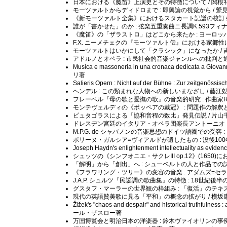
日本における《魔笛》上演史とその特徴について / 関根
モーツァルトからディドロまで : 即興論の視覚から / 鷲
《新モーツァルト全集》におけるスタカート記譜の校訂を
誰が「書かせた」のか : 弦楽五重奏曲ニ長調K.593フィ
《魔笛》の「ザラストロ」はどこから来たか : ヨーロッ
F.X. ニーメチェクの『モーツァルト伝』における家郷性に
モーツァルトはいかにして「クラシック」になったか / 
アドルノとオペラ : 市民社会的音楽ジャンルへの批判と通
Musica e massoneria in una cronaca dedicata a Giovan
リ著
Salieris Opern : Nicht auf der Bühne : Zur zeitge
ヘンデル : この類まれな人物への新しいまなざし / 藤江
フレーベル『母の歌と愛撫の歌』の音楽的研究 : 作曲家R
モンテヴェルディの《ポッペアの戴冠》 : 問題作の解釈と
ピュタゴラスによる「協和音程の数比」発見伝説 / 片山
ドレスデン宮廷のイタリア・オペラ団楽長アントーニオ・
M.P.G. de シャバノンの音楽思想のドイツ語圏での受容 
ポリーヌ・ガルシア=ヴィアルドが遺したもの : 没後100
Joseph Haydn's enlightenment intellectuality as e
シュッツの《シンフオニエ・サクレIII op.12》(1650)
「解明」から「創出」へ : シューベルトの人と作品での試
《フラワリング・ツリー》の変容の音楽 : アダムズ=セラ
J.A.P. シュルツ『民謡調の歌曲集』の特徴 : 18世
グスタフ・マーラーの世界観の枠組み : 「復活」のテキス
現代の英語賛美歌に見る「平和」の概念の拡がり / 横坂
Žižek's "chaos and despair" and historical truthfulness :
ール・ザスロー著
万国博覧会と明治日本の洋楽器 : 鈴木ヴァイオリンの事例