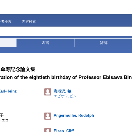
著者検索
内容検索
図書
雑誌
生傘寿記念論文集
ration of the eightieth birthday of Professor Ebisawa Bin
arl-Heinz
海老沢, 敏
エビサワ, ビン
栄子
Angermüller, Rudolph
チエコ
o
Eisen, Cliff