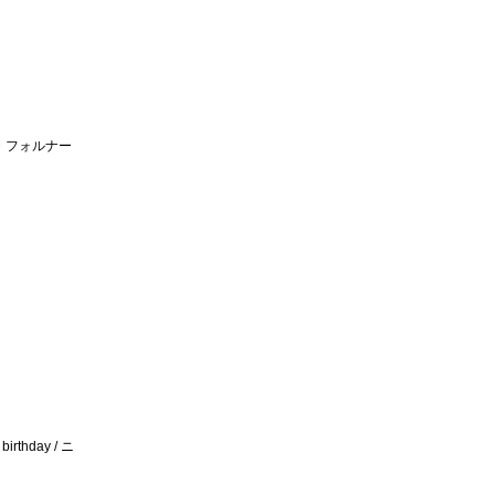
/ ジャコモ・フォルナー
 birthday / ニ