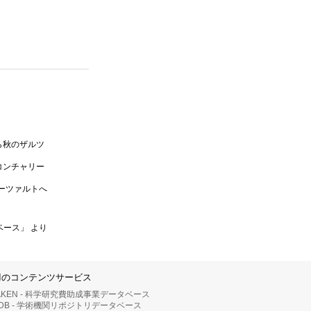
ら秋のザルツ
コンチャリー
ーツァルトへ
ベース」 より
IIのコンテンツサービス
AKEN - 科学研究費助成事業データベース
RDB - 学術機関リポジトリデータベース