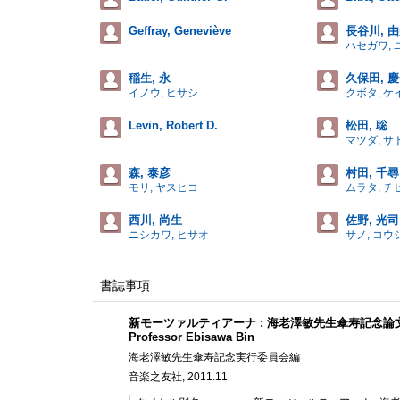
Geffray, Geneviève
長谷川, 
ハセガワ, 
稲生, 永
久保田, 
イノウ, ヒサシ
クボタ, ケ
Levin, Robert D.
松田, 聡
マツダ, サ
森, 泰彦
村田, 千尋
モリ, ヤスヒコ
ムラタ, チ
西川, 尚生
佐野, 光司
ニシカワ, ヒサオ
サノ, コウ
書誌事項
新モーツァルティアーナ : 海老澤敏先生傘寿記念論文集 = Mozartiana
Professor Ebisawa Bin
海老澤敏先生傘寿記念実行委員会編
音楽之友社, 2011.11