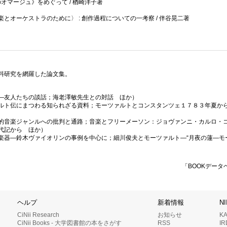
のオマージュ》をめぐって / 楢崎洋子著
オーケストラのために〉 : 創作過程についての一考察 / 伴谷晃二著
料研究を網羅した論文集。
—友人たちの談話；海老澤敏先生との対話 ほか）
ルト伝にまつわる知られざる資料；モーツァルトとコンスタンツェ１７８３年夏か
的音楽ジャンルへの批判と通路；音楽とフリーメーソン：ジョヴァンニ・カルロ・
代記から ほか）
楽器—鈴木ヴァイオリンの事例を中心に；細川俊夫とモーツァルト—“月夜の蓮—モ
「BOOKデータ
ヘルプ
新着情報
N
CiNii Research
お知らせ
K
CiNii Books - 大学図書館の本をさがす
RSS
I