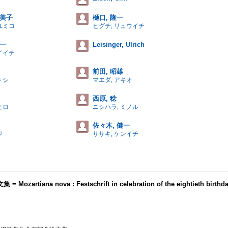
由美子
樋口, 隆一
ユミコ
ヒグチ, リュウイチ
慶一
Leisinger, Ulrich
イイチ
前田, 昭雄
トシ
マエダ, アキオ
西原, 稔
ヒロ
ニシハラ, ミノル
佐々木, 健一
ジ
ササキ, ケンイチ
 nova : Festschrift in celebration of the eightieth birthda