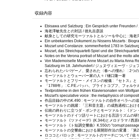
収録内容
Ebisawa und Salzburg : Ein Gespräch unter 
海老澤敏先生との対話 / 徳丸吉彦談
献身としての研究モーツァルトとルソーを中心に : 海老澤
Ein unbekanntes Dokument zu Nissens Mozarts
Mozart und Constanze. sommer/herbst 1783 in Salz
Mozart, das Streichquartett-Spiel und die Streichq
Notes on the Verona portrait of Mozart and the mo
Von Mademoiselle Marie Anne Mozart zu Maria Anna Reic
Salzburg im 18. Jahrhundert / ジュヌヴィエーヴ・
忘れられたパパゲーノ、愛された〈春への憧れ〉 : 2つ
モーツァルトとウェーバー家の人々 / 樋口隆一著
モーツァルトとフリー・メイスンの秘儀 : 『セトス』と『
「1788年」 : C.P.E.バッハ、ブライトコプフ、フォ
Textprobleme in den frühen Klaviersonaten von
Mozart's speculative voice : the metaphysics of com
作品目録の中のK.490 : モーツァルトの自作オペラへの
モーツァルトの跳躍 : 「三和音主題」の成熟過程における
伝統の終わりに立つダ・ポンテとモーツァルト : 《ドン・
モーツァルトのドイツ語リートにおける言語リズムの研究 
モーツァルト《ツァイーデ》(K.344)とメロドラマ / 西
モーツァルト《ト短調交響曲》K.550の "corrupt passag
モーツァルトの交響曲における展開部作法の変遷 : 「第
ロココとバロック : モーツァルトのマーチについて / 佐