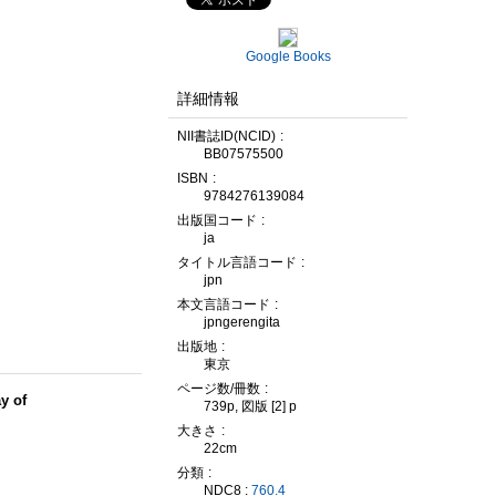
Google Books
詳細情報
NII書誌ID(NCID)
BB07575500
ISBN
9784276139084
出版国コード
ja
タイトル言語コード
jpn
本文言語コード
jpngerengita
出版地
東京
ページ数/冊数
y of
739p, 図版 [2] p
大きさ
22cm
分類
NDC8 :
760.4