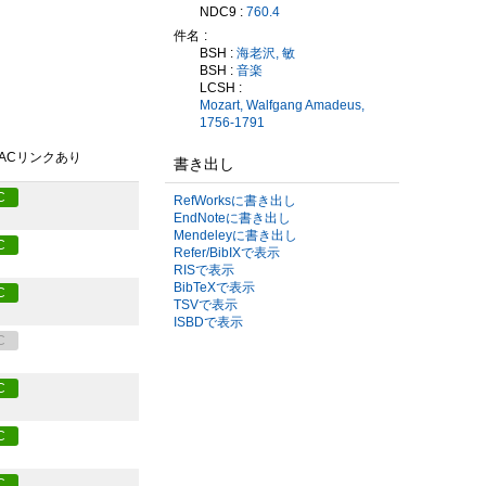
NDC9 :
760.4
件名
BSH :
海老沢, 敏
BSH :
音楽
LCSH :
Mozart, Walfgang Amadeus,
1756-1791
PACリンクあり
書き出し
C
RefWorksに書き出し
EndNoteに書き出し
Mendeleyに書き出し
C
Refer/BibIXで表示
RISで表示
BibTeXで表示
C
TSVで表示
ISBDで表示
C
C
C
C