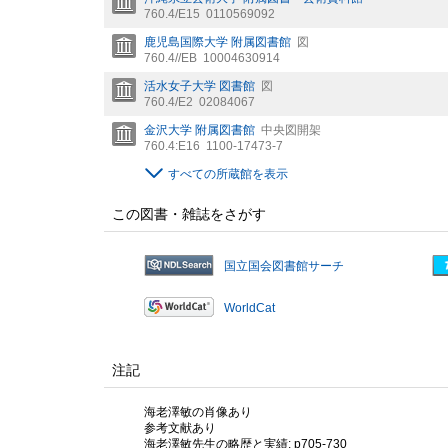
760.4/E15
0110569092
鹿児島国際大学 附属図書館
図
760.4//EB
10004630914
活水女子大学 図書館
図
760.4/E2
02084067
金沢大学 附属図書館
中央図開架
760.4:E16
1100-17473-7
すべての所蔵館を表示
この図書・雑誌をさがす
国立国会図書館サーチ
WorldCat
注記
海老澤敏の肖像あり
参考文献あり
海老澤敏先生の略歴と実績: p705-730