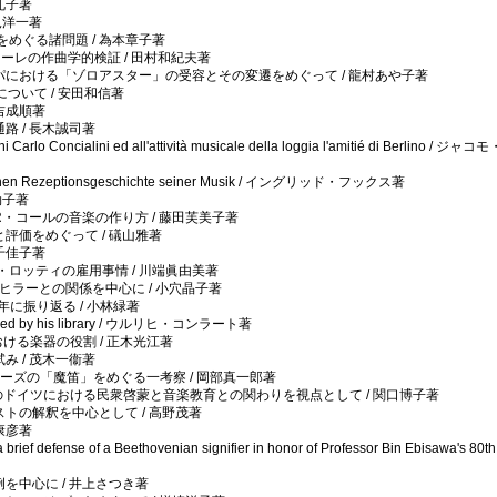
礼子著
見洋一著
めぐる諸問題 / 為本章子著
ナーレの作曲学的検証 / 田村和紀夫著
パにおける「ゾロアスター」の受容とその変遷をめぐって / 龍村あや子著
ついて / 安田和信著
吉成順著
路 / 長木誠司著
ni Carlo Concialini ed all'attività musicale della loggia l'amitié di Berlino 
nössischen Rezeptionsgeschichte seiner Musik / イングリッド・フックス著
効子著
・コールの音楽の作り方 / 藤田芙美子著
評価をめぐって / 礒山雅著
千佳子著
ロッティの雇用事情 / 川端眞由美著
: ヒラーとの関係を中心に / 小穴晶子著
年に振り返る / 小林緑著
videnced by his library / ウルリヒ・コンラート著
における楽器の役割 / 正木光江著
み / 茂木一衞著
ーズの「魔笛」をめぐる一考察 / 岡部真一郎著
紀後半のドイツにおける民衆啓蒙と音楽教育との関わりを視点として / 関口博子著
トの解釈を中心として / 高野茂著
康彦著
 a brief defense of a Beethovenian signifier in honor of Professor Bin Ebisawa's 80th
を中心に / 井上さつき著