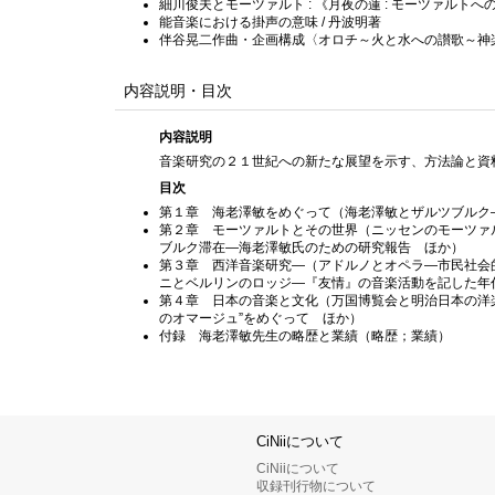
細川俊夫とモーツァルト : 《月夜の蓮 : モーツァルトへ
能音楽における掛声の意味 / 丹波明著
伴谷晃二作曲・企画構成〈オロチ～火と水への讃歌～神楽と
内容説明・目次
内容説明
音楽研究の２１世紀への新たな展望を示す、方法論と資
目次
第１章 海老澤敏をめぐって（海老澤敏とザルツブルク
第２章 モーツァルトとその世界（ニッセンのモーツァ
ブルク滞在—海老澤敏氏のための研究報告 ほか）
第３章 西洋音楽研究—（アドルノとオペラ—市民社会
ニとベルリンのロッジ—『友情』の音楽活動を記した年
第４章 日本の音楽と文化（万国博覧会と明治日本の洋
のオマージュ”をめぐって ほか）
付録 海老澤敏先生の略歴と業績（略歴；業績）
CiNiiについて
CiNiiについて
収録刊行物について