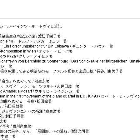
Freunden / カール=ハインツ・ルートヴィヒ筆記
敏先生傘寿記念小論 / 渡辺千栄子著
 : Biographie / ルードルフ・アンガーミュラー著
burg : Ein Forschungsbericht für Bin Ebisawa / ギュンター・バウアー著
uartett-Komposition in Wien / オットー・ビーバ著
lto allegro K72a / クリフ・アイゼン著
hsfreyin von Berchtold zu Sonnenburg : Das Schicksal einer bürgerlichen Künstle
ジェフレー著
の唱歌を通してみる明治期のモーツァルト受容と楽譜出版 / 長谷川由美子著
魔笛』をめぐって / 稲生永著
ルケル、スヴィーテン、モーツァルト / 久保田慶一著
 Wolfgang Amadeus Mozart / ウルリヒ・ライジンガー著
position in the first movement of the piano quartet in E♭, K.493 / ロバート・D・レヴ
追加曲をめぐる一考察 / 松田聡著
 / 前田昭雄著
ジョヴァンニ》への補注 / 森泰彦著
/ 村田千尋著
原稔著
e"再考 / 西川尚生著
2部分の前半」から、「展開部」への過程 / 佐野光司著
々木健一著