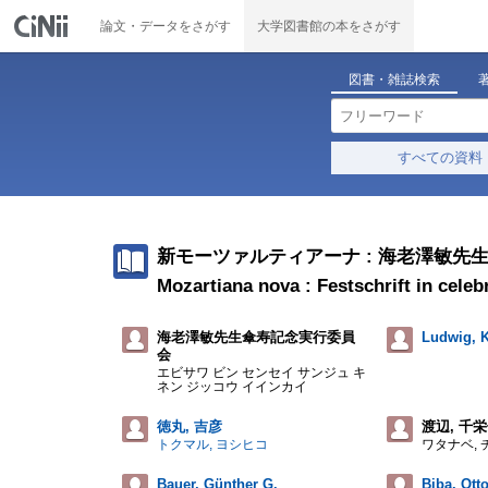
論文・データをさがす
大学図書館の本をさがす
図書・雑誌検索
すべての資料
新モーツァルティアーナ : 海老澤敏先
Mozartiana nova : Festschrift in celeb
海老澤敏先生傘寿記念実行委員
Ludwig, K
会
エビサワ ビン センセイ サンジュ キ
ネン ジッコウ イインカイ
徳丸, 吉彦
渡辺, 千
トクマル, ヨシヒコ
ワタナベ, 
Bauer, Günther G.
Biba, Ott