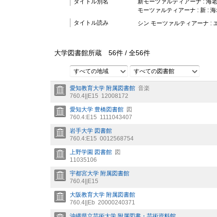
タイトル別名
新モーツァルティアーナ : 
モーツァルティアーナ : 新 :
タイトル読み
シン モーツァルティアーナ : 
大学図書館所蔵
56
件 /
全
56
件
すべての地域
すべての図書館
愛知教育大学 附属図書館
音楽
760.4||E15
12008172
愛知大学 豊橋図書館
図
760.4:E15
1111043407
岩手大学 図書館
760.4:E15
0012568754
上野学園 図書館
図
11035106
宇都宮大学 附属図書館
760.4||E15
大阪教育大学 附属図書館
760.4||Eb
20000240371
沖縄県立芸術大学 附属図書・芸術資料館