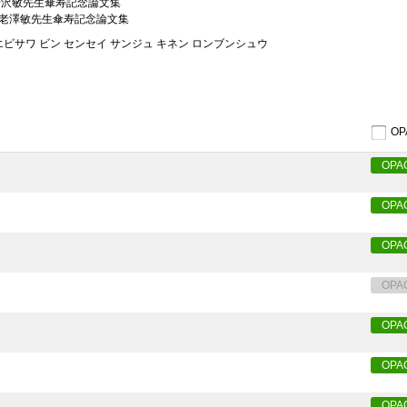
海老沢敏先生傘寿記念論文集
 海老澤敏先生傘寿記念論文集
エビサワ ビン センセイ サンジュ キネン ロンブンシュウ
O
OPA
OPA
OPA
OPA
OPA
OPA
OPA