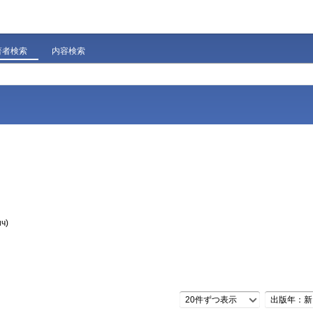
著者検索
内容検索
ич)
20件ずつ表示
出版年：新