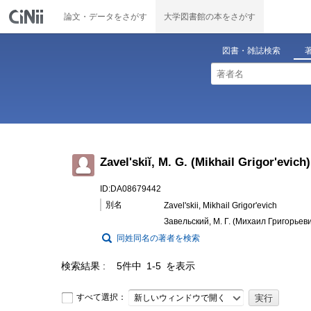
論文・データをさがす
大学図書館の本をさがす
図書・雑誌検索
Zavelʹskiĭ, M. G. (Mikhail Grigorʹevich)
ID:DA08679442
別名
Zavelʹskii, Mikhail Grigorʹevich
Завельский, М. Г. (Михаил Григорьев
同姓同名の著者を検索
検索結果
5件中 1-5 を表示
すべて選択：
新しいウィンドウで開く