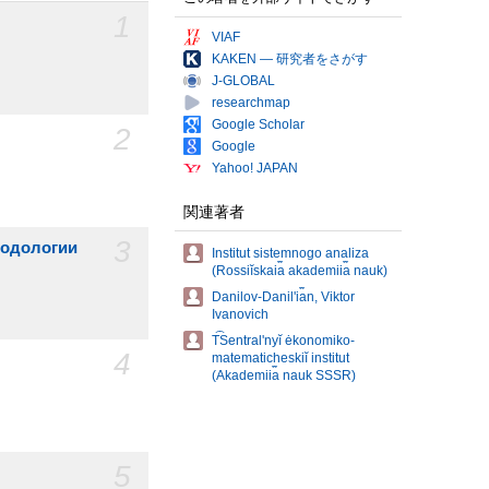
1
VIAF
KAKEN — 研究者をさがす
J-GLOBAL
researchmap
Google Scholar
2
Google
Yahoo! JAPAN
関連著者
3
тодологии
Institut sistemnogo analiza
(Rossiĭskai︠a︡ akademii︠a︡ nauk)
Danilov-Danilʹi︠a︡n, Viktor
Ivanovich
T︠S︡entralʹnyĭ ėkonomiko-
4
matematicheskiĭ institut
(Akademii︠a︡ nauk SSSR)
5