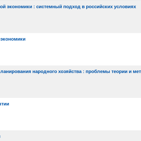
ой экономики : системный подход в российских условиях
 экономики
планирования народного хозяйства : проблемы теории и ме
ятии
я