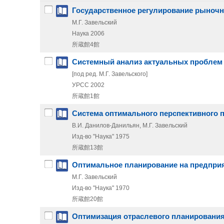
Государственное регулирование рыночн
М.Г. Завельский
Наука
2006
所蔵館4館
Системный анализ актуальных проблем
[под ред. М.Г. Завельского]
УРСС
2002
所蔵館1館
Система оптимального перспективного 
В.И. Данилов-Данильян, М.Г. Завельский
Изд-во "Наука"
1975
所蔵館13館
Оптимальное планирование на предпри
М.Г. Завельский
Изд-во "Наука"
1970
所蔵館20館
Оптимизация отраслевого планировани