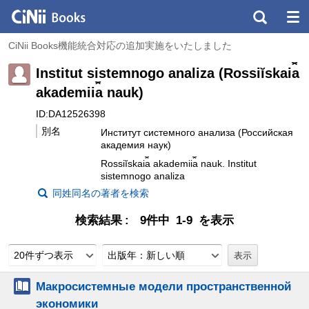
CiNii Books機能統合対応の追加実施をいたしました
Institut sistemnogo analiza (Rossiĭskai︠a︡
akademii︠a︡ nauk)
ID:DA12526398
別名
Институт системного анализа (Российская
академия наук)
Rossiĭskai︠a︡ akademii︠a︡ nauk. Institut
sistemnogo analiza
同姓同名の著者を検索
検索結果
9件中 1-9 を表示
20件ずつ表示
出版年：新しい順
Макросистемные модели пространственной
экономики