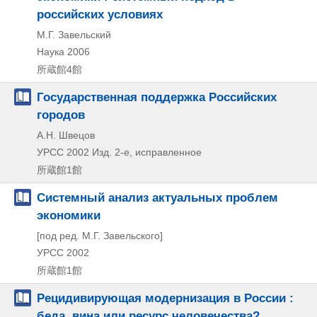
российских условиях
М.Г. Завельский
Наука
2006
所蔵館4館
Государственная поддержка Российских
городов
А.Н. Швецов
УРСС
2002
Изд. 2-е, исправленное
所蔵館1館
Системный анализ актуальных проблем
экономики
[под ред. М.Г. Завельского]
УРСС
2002
所蔵館1館
Рецидивирующая модернизация в России :
беда, вина или ресурс человечества?