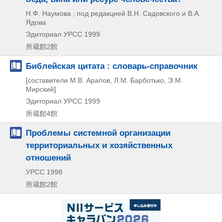
Н.Ф. Наумова ; под редакцией В.Н. Садовского и В.А.
Ядова
Эдиториал УРСС
1999
所蔵館2館
Библейская цитата : словарь-справочник
[составители М.В. Арапов, Л.М. Барботько, Э.М.
Мирский]
Эдиториал УРСС
1999
所蔵館4館
Проблемы системной организации
территориальных и хозяйственных
отношений
УРСС
1998
所蔵館2館