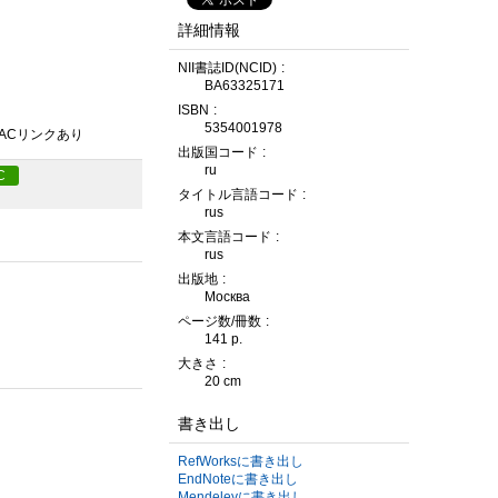
詳細情報
NII書誌ID(NCID)
BA63325171
ISBN
5354001978
PACリンクあり
出版国コード
ru
C
タイトル言語コード
rus
本文言語コード
rus
出版地
Москва
ページ数/冊数
141 p.
大きさ
20 cm
書き出し
RefWorksに書き出し
EndNoteに書き出し
Mendeleyに書き出し