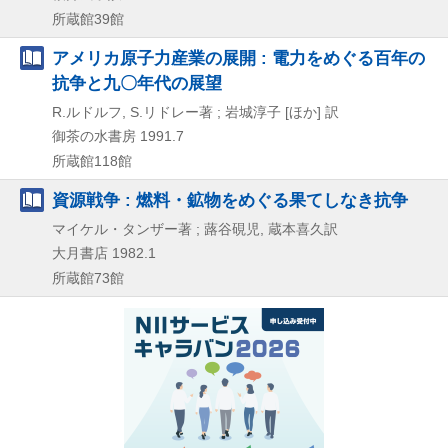
所蔵館39館
アメリカ原子力産業の展開 : 電力をめぐる百年の
抗争と九〇年代の展望
R.ルドルフ, S.リドレー著 ; 岩城淳子 [ほか] 訳
御茶の水書房
1991.7
所蔵館118館
資源戦争 : 燃料・鉱物をめぐる果てしなき抗争
マイケル・タンザー著 ; 蕗谷硯児, 蔵本喜久訳
大月書店
1982.1
所蔵館73館