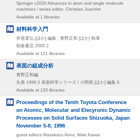
Springer
c2020
Advances in atom and single molecule
machines / series editor,
Christian Joachim
Available at 1 libraries
材料科学入門
井形直弘 [ほか] 編集 ; 青野正和 [ほか] 執筆
朝倉書店
2000.2
Available at 121 libraries
表面の組成分析
青野正和編
丸善
1999.3
表面科学シリーズ / 小間篤 [ほか] 編集 5
Available at 133 libraries
Proceedings of the Tenth Toyota Conference
on Atomic, Molecular and Elecyronic Dynamic
Processes on Solid Surfaces Shizuoka, Japan
November 5-8, 1996
guest editors Masakazu Aono, Maki Kawai