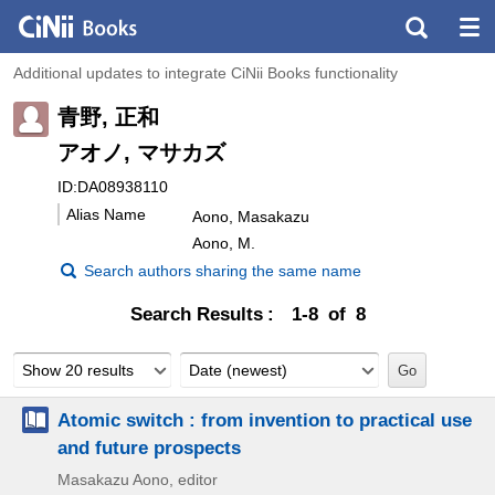
Additional updates to integrate CiNii Books functionality
青野, 正和
アオノ, マサカズ
ID:DA08938110
Alias Name
Aono, Masakazu
Aono, M.
Search authors sharing the same name
Search Results
1-8 of 8
Show 20 results
Date (newest)
Atomic switch : from invention to practical use
and future prospects
Masakazu Aono, editor