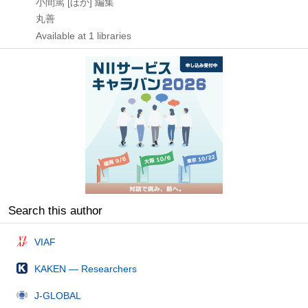
小間篤 [ほか] 編集
丸善
Available at 1 libraries
Search this author
VIAF
KAKEN — Researchers
J-GLOBAL