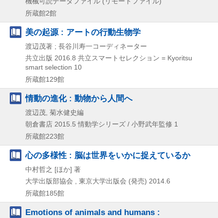
機械可読データファイル (リモートファイル)
所蔵館2館
美の起源 : アートの行動生物学
渡辺茂著 ; 長谷川寿一コーディネーター
共立出版
2016.8
共立スマートセレクション = Kyoritsu
smart selection 10
所蔵館129館
情動の進化 : 動物から人間へ
渡辺茂, 菊水健史編
朝倉書店
2015.5
情動学シリーズ / 小野武年監修 1
所蔵館223館
心の多様性 : 脳は世界をいかに捉えているか
中村哲之 [ほか] 著
大学出版部協会 , 東京大学出版会 (発売)
2014.6
所蔵館185館
Emotions of animals and humans :