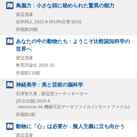
鳥脳力 : 小さな頭に秘められた驚異の能力
渡辺茂著
化学同人
2022.8
DOJIN文庫 [010]
所蔵館26館
あなたの中の動物たち : ようこそ比較認知科学の
世界へ
渡辺茂著
教育評論社
2020.10
所蔵館118館
神経美学 : 美と芸術の脳科学
石津智大著 ; 渡辺茂コーディネーター
[共立出版]
2019.8
: electronic bk
機械可読データファイル (リモートファイル)
所蔵館1館
動物に「心」は必要か : 擬人主義に立ち向かう
渡辺茂著