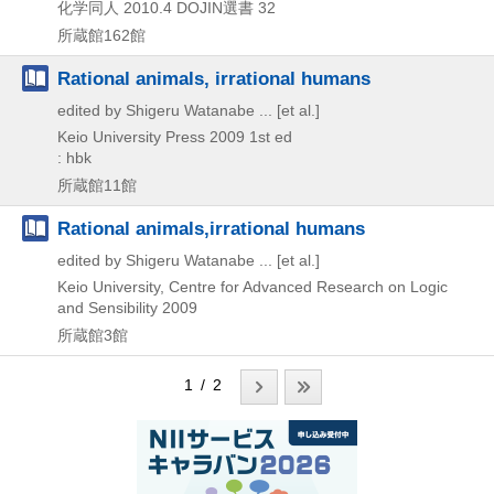
化学同人
2010.4
DOJIN選書 32
所蔵館162館
Rational animals, irrational humans
edited by Shigeru Watanabe ... [et al.]
Keio University Press
2009
1st ed
: hbk
所蔵館11館
Rational animals,irrational humans
edited by Shigeru Watanabe ... [et al.]
Keio University, Centre for Advanced Research on Logic
and Sensibility
2009
所蔵館3館
1 / 2