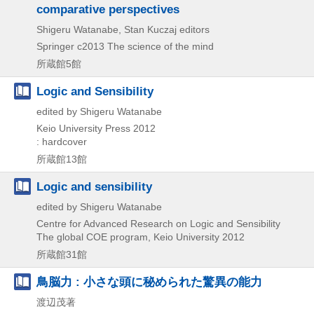
comparative perspectives
Shigeru Watanabe, Stan Kuczaj editors
Springer
c2013
The science of the mind
所蔵館5館
Logic and Sensibility
edited by Shigeru Watanabe
Keio University Press
2012
: hardcover
所蔵館13館
Logic and sensibility
edited by Shigeru Watanabe
Centre for Advanced Research on Logic and Sensibility
The global COE program, Keio University
2012
所蔵館31館
鳥脳力 : 小さな頭に秘められた驚異の能力
渡辺茂著