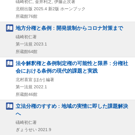
礒崎初仁, 金井利之, 伊藤正次著
北樹出版
2025.4
新2版
ホーンブック
所蔵館76館
地方分権と条例 : 開発規制からコロナ対策まで
礒崎初仁著
第一法規
2023.1
所蔵館64館
法令解釈権と条例制定権の可能性と限界 : 分権社
会における条例の現代的課題と実践
北村喜宣 [ほか] 編著
第一法規
2022.1
所蔵館46館
立法分権のすすめ : 地域の実情に即した課題解決
へ
礒崎初仁著
ぎょうせい
2021.9