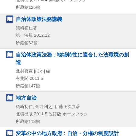
所蔵館125館
自治体政策法務講義
礒崎初仁著
第一法規
2012.12
所蔵館62館
自治体政策法務 : 地域特性に適合した法環境の創
造
北村喜宣 [ほか] 編
有斐閣
2011.5
所蔵館147館
地方自治
礒崎初仁, 金井利之, 伊藤正次共著
北樹出版
2011.5
改訂版
ホーンブック
所蔵館113館
変革の中の地方政府 : 自治・分権の制度設計