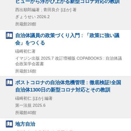
ビューから浮かび上がる新型コロナ対応の教訓
西出順郎編著 ; 青田良介 [ほか] 著
ぎょうせい
2026.2
所蔵館20館
自治体議員の政策づくり入門 : 「政策に強い議
会」をつくる
礒崎初仁著
イマジン出版
2025.7
改訂増補版
COPABOOKS : 自治体議
会政策学会叢書
所蔵館16館
ポストコロナの自治体危機管理 : 徹底検証!全国
自治体1300日の新型コロナ対応とその教訓
礒崎初仁 [ほか] 編著
第一法規
2025.6
所蔵館40館
地方自治