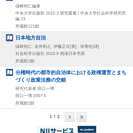
礒崎初仁編著
中央大学出版部
2010.3
研究叢書 / 中央大学社会科学研究所
編 23
所蔵館121館
日本地方自治
礒崎初仁, 金井利之, 伊藤正次[著] ; 张青松[译]
社会科学出版社
2010.8
阅读日本书系
所蔵館1館
分権時代の都市的自治体における政権運営とまち
づくり政策法務の交錯
研究代表者 田口一博
田口一博
2007.5
所蔵館1館
1 / 2