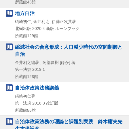
所蔵館43館
地方自治
礒崎初仁, 金井利之, 伊藤正次共著
北樹出版
2020.4
新版
ホーンブック
所蔵館129館
縮減社会の合意形成 : 人口減少時代の空間制御と
自治
金井利之編著 ; 阿部昌樹 [ほか] 著
第一法規
2019.1
所蔵館126館
自治体政策法務講義
礒崎初仁著
第一法規
2018.3
改訂版
所蔵館55館
自治体政策法務の理論と課題別実践 : 鈴木庸夫先
生古稀記念