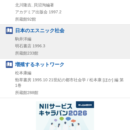
北川隆吉, 貝沼洵編著
アカデミア出版会
1997.2
所蔵館92館
日本のエスニック社会
駒井洋編
明石書店
1996.3
所蔵館233館
増殖するネットワーク
松本康編
勁草書房
1995.10
21世紀の都市社会学 / 松本康 [ほか] 編 第
1巻
所蔵館288館