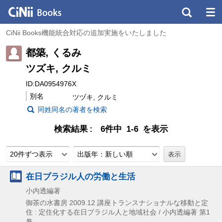
CiNii Books機能統合対応の追加実施をいたしました
都築, くるみ
ツズキ, クルミ
ID:DA0954976X
別名
ツヅキ, クルミ
同姓同名の著者を検索
検索結果
6件中 1-6 を表示
20件ずつ表示
出版年：新しい順
在日ブラジル人の労働と生活
小内透編著
御茶の水書房
2009.12
講座トランスナショナルな移動と定
住 : 定住化する在日ブラジル人と地域社会 / 小内透編著 第1
巻