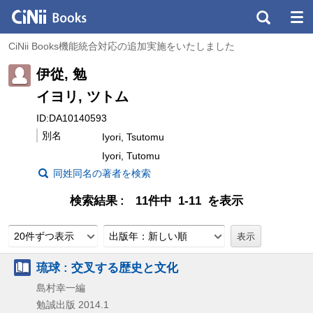
CiNii Books機能統合対応の追加実施をいたしました
伊從, 勉
イヨリ, ツトム
ID:DA10140593
別名
Iyori, Tsutomu
Iyori, Tutomu
同姓同名の著者を検索
検索結果
11件中 1-11 を表示
20件ずつ表示
出版年：新しい順
琉球 : 交叉する歴史と文化
島村幸一編
勉誠出版
2014.1