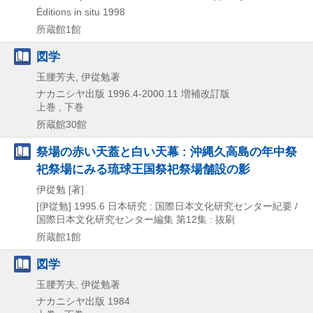
Éditions in situ
1998
所蔵館1館
図学
玉腰芳夫, 伊從勉著
ナカニシヤ出版
1996.4-2000.11
増補改訂版
上巻 , 下巻
所蔵館30館
祭場の赤い天蓋と白い天幕 : 沖縄久高島の年中祭
祀祭場にみる琉球王国祭祀祭場舗設の影
伊從勉 [著]
[伊從勉]
1995.6
日本研究 : 国際日本文化研究センター紀要 /
国際日本文化研究センター編集 第12集 : 抜刷
所蔵館1館
図学
玉腰芳夫, 伊從勉著
ナカニシヤ出版
1984