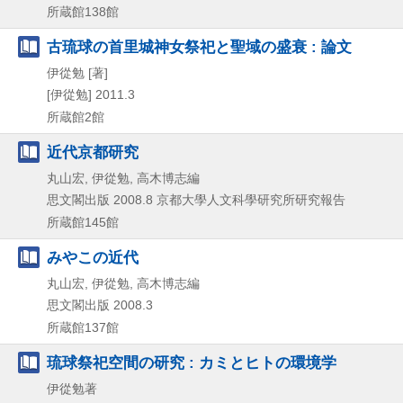
所蔵館138館
古琉球の首里城神女祭祀と聖域の盛衰 : 論文
伊從勉 [著]
[伊從勉]
2011.3
所蔵館2館
近代京都研究
丸山宏, 伊從勉, 高木博志編
思文閣出版
2008.8
京都大學人文科學研究所研究報告
所蔵館145館
みやこの近代
丸山宏, 伊從勉, 高木博志編
思文閣出版
2008.3
所蔵館137館
琉球祭祀空間の研究 : カミとヒトの環境学
伊從勉著