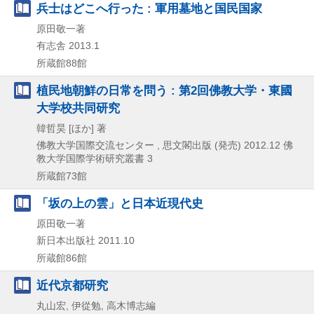
兵士はどこへ行った : 軍用墓地と国民国家
原田敬一著
有志舎
2013.1
所蔵館88館
植民地朝鮮の日常を問う : 第2回佛教大学・東國
大学校共同研究
韓哲昊 [ほか] 著
佛教大学国際交流センター , 思文閣出版 (発売)
2012.12
佛
教大学国際学術研究叢書 3
所蔵館73館
「坂の上の雲」と日本近現代史
原田敬一著
新日本出版社
2011.10
所蔵館86館
近代京都研究
丸山宏, 伊從勉, 高木博志編