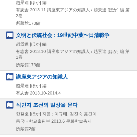
趙景達 [ほか] 編
有志舎
2013.11
講座東アジアの知識人 / 趙景達 [ほか] 編 第
2巻
所蔵館170館
文明と伝統社会 : 19世紀中葉〜日清戦争
趙景達 [ほか] 編
有志舎
2013.10
講座東アジアの知識人 / 趙景達 [ほか] 編 第
1巻
所蔵館173館
講座東アジアの知識人
趙景達 [ほか] 編
有志舎
2013.10-2014.4
식민지 조선의 일상을 묻다
한철호 [ほか] 지음 ; 이규태, 김진숙 옮긴이
동국대학교출판부
2013.6
문화학술총서
所蔵館2館