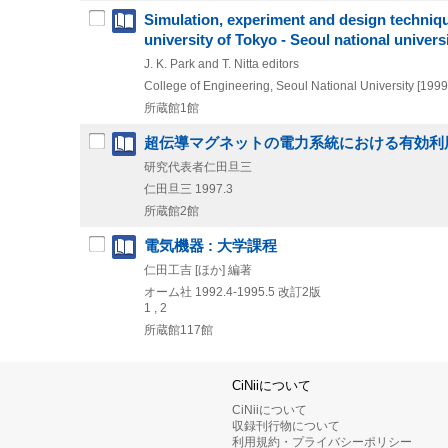
Simulation, experiment and design technique
university of Tokyo - Seoul national univers
J. K. Park and T. Nitta editors
College of Engineering, Seoul National University
[1999
所蔵館1館
超伝導マグネットの電力系統における有効利
研究代表者仁田旦三
仁田旦三
1997.3
所蔵館2館
電気機器 : 大学課程
仁田工吉 [ほか] 編著
オーム社
1992.4-1995.5
改訂2版
1 , 2
所蔵館117館
CiNiiについて
CiNiiについて
収録刊行物について
利用規約・プライバシーポリシー