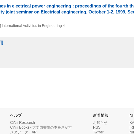
s in electrical power engineering : proceedings of the fourth th
ity joint seminar on Electrical engineering, October 1-2, 1999, Se
]
International Activities in Engineering 4
用
ヘルプ
新着情報
N
CiNii Research
お知らせ
K
CiNii Books - 大学図書館の本をさがす
RSS
I
メタデータ・API
Twitter
N