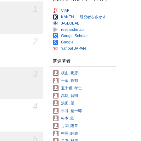
1
VIAF
KAKEN — 研究者をさがす
J-GLOBAL
researchmap
Google Scholar
2
Google
Yahoo! JAPAN
関連著者
3
横山, 明彦
千葉, 政邦
五十嵐, 孝仁
高尾, 智明
浜田, 望
4
半谷, 精一郎
松本, 隆
古関, 隆章
中岡, 睦雄
5