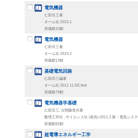
電気機器
仁田旦三著
オーム社
2023.1
所蔵館10館
電気機器
仁田旦三著
オーム社
2014.2
所蔵館13館
基礎電気回路
仁田旦三編著
オーム社
2011.11
EE text
所蔵館79館
電気機器学基礎
仁田旦三, 古関隆章共著
数理工学社 , サイエンス社 (発売)
2011.3
新・電気システム
所蔵館92館
超電導エネルギー工学