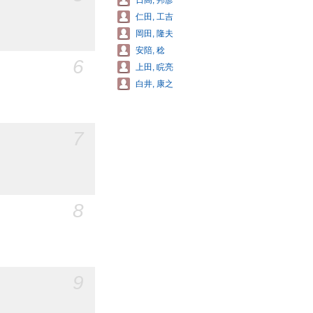
日高, 邦彦
仁田, 工吉
岡田, 隆夫
安陪, 稔
6
上田, 睆亮
白井, 康之
7
8
9