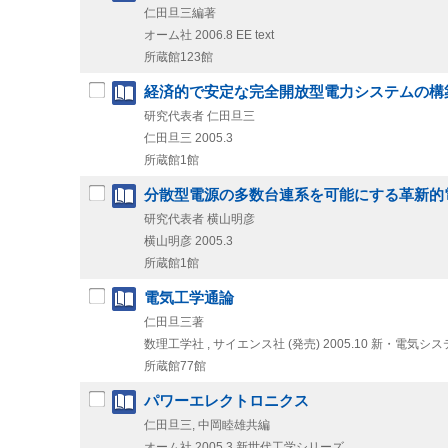
仁田旦三編著
オーム社
2006.8
EE text
所蔵館123館
経済的で安定な完全開放型電力システムの構
研究代表者 仁田旦三
仁田旦三
2005.3
所蔵館1館
分散型電源の多数台連系を可能にする革新的
研究代表者 横山明彦
横山明彦
2005.3
所蔵館1館
電気工学通論
仁田旦三著
数理工学社 , サイエンス社 (発売)
2005.10
新・電気システ
所蔵館77館
パワーエレクトロニクス
仁田旦三, 中岡睦雄共編
オーム社
2005.3
新世代工学シリーズ