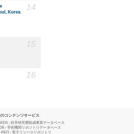
14
e
oul, Korea
15
16
IIのコンテンツサービス
AKEN - 科学研究費助成事業データベース
RDB - 学術機関リポジトリデータベース
II-REO - 電子リソースリポジトリ