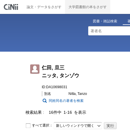
論文・データをさがす
大学図書館の本をさがす
図書・雑誌検索
仁田, 旦三
ニッタ, タンゾウ
ID:DA10698031
別名
Nitta, Tanzo
同姓同名の著者を検索
検索結果
16件中 1-16 を表示
すべて選択：
新しいウィンドウで開く