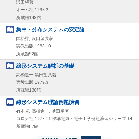
浜田望著
オーム社
1995.2
所蔵館149館
集中・分布システムの安定論
国松昇, 浜田望共著
実教出版
1988.10
所蔵館92館
線形システム解析の基礎
高橋進一,浜田望共著
実教出版
1979.3
所蔵館130館
線形システム理論例題演習
有本卓, 高橋進一, 浜田望著
コロナ社
1977.11
標準電気・電子工学例題演習シリーズ 14
所蔵館87館