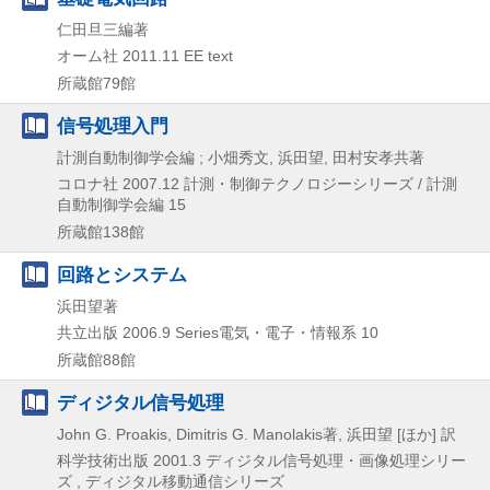
仁田旦三編著
オーム社
2011.11
EE text
所蔵館79館
信号処理入門
計測自動制御学会編 ; 小畑秀文, 浜田望, 田村安孝共著
コロナ社
2007.12
計測・制御テクノロジーシリーズ / 計測
自動制御学会編 15
所蔵館138館
回路とシステム
浜田望著
共立出版
2006.9
Series電気・電子・情報系 10
所蔵館88館
ディジタル信号処理
John G. Proakis, Dimitris G. Manolakis著, 浜田望 [ほか] 訳
科学技術出版
2001.3
ディジタル信号処理・画像処理シリー
ズ , ディジタル移動通信シリーズ