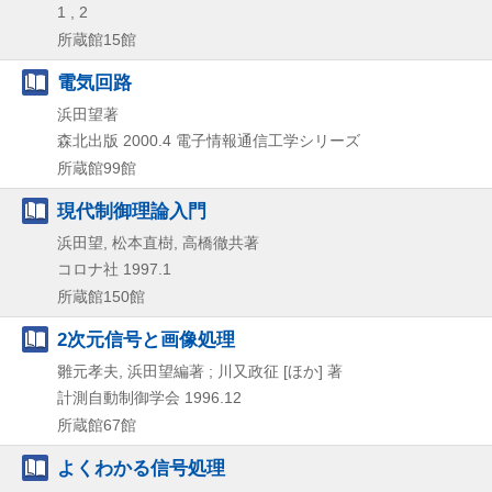
1 , 2
所蔵館15館
電気回路
浜田望著
森北出版
2000.4
電子情報通信工学シリーズ
所蔵館99館
現代制御理論入門
浜田望, 松本直樹, 高橋徹共著
コロナ社
1997.1
所蔵館150館
2次元信号と画像処理
雛元孝夫, 浜田望編著 ; 川又政征 [ほか] 著
計測自動制御学会
1996.12
所蔵館67館
よくわかる信号処理