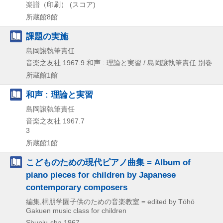
楽譜（印刷） (スコア)
所蔵館8館
課題の実施
島岡譲執筆責任
音楽之友社
1967.9
和声 : 理論と実習 / 島岡譲執筆責任 別巻
所蔵館1館
和声 : 理論と実習
島岡譲執筆責任
音楽之友社
1967.7
3
所蔵館1館
こどものための現代ピアノ曲集 = Album of
piano pieces for children by Japanese
contemporary composers
編集,桐朋学園子供のための音楽教室 = edited by Tōhō
Gakuen music class for children
Shunju-sha
1967-