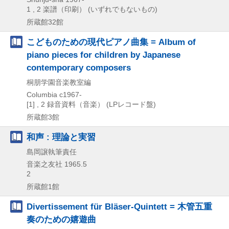
1 , 2
楽譜（印刷） (いずれでもないもの)
所蔵館32館
こどものための現代ピアノ曲集 = Album of
piano pieces for children by Japanese
contemporary composers
桐朋学園音楽教室編
Columbia
c1967-
[1] , 2
録音資料（音楽） (LPレコード盤)
所蔵館3館
和声 : 理論と実習
島岡譲執筆責任
音楽之友社
1965.5
2
所蔵館1館
Divertissement für Bläser-Quintett = 木管五重
奏のための嬉遊曲