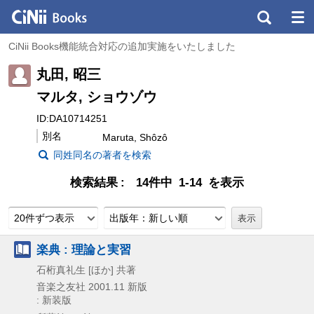
CiNii Books機能統合対応の追加実施をいたしました
丸田, 昭三
マルタ, ショウゾウ
ID:DA10714251
別名
Maruta, Shôzô
同姓同名の著者を検索
検索結果
14件中 1-14 を表示
20件ずつ表示
出版年：新しい順
楽典 : 理論と実習
石桁真礼生 [ほか] 共著
音楽之友社
2001.11
新版
: 新装版