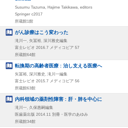
Susumu Tazuma, Hajime Takikawa, editors
Springer
c2017
所蔵館1館
がん診療はこう変わった
滝川一, 矢冨裕, 深川雅史編集
富士レビオ
2016.7
メディコピア 57
所蔵館64館
転換期の高齢者医療 : 治し支える医療へ
矢冨裕, 深川雅史, 滝川一編集
富士レビオ
2015.7
メディコピア 56
所蔵館63館
内科領域の薬剤性障害 : 肝・肺を中心に
滝川一, 久保惠嗣編集
医歯薬出版
2014.11
別冊・医学のあゆみ
所蔵館34館