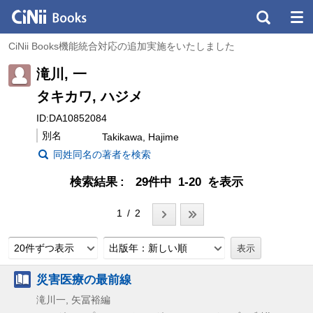
CiNii Books機能統合対応の追加実施をいたしました
滝川, 一
タキカワ, ハジメ
ID:DA10852084
別名
Takikawa, Hajime
同姓同名の著者を検索
検索結果
29件中 1-20 を表示
1 / 2
20件ずつ表示
出版年：新しい順
災害医療の最前線
滝川一, 矢冨裕編