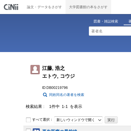
論文・データをさがす
大学図書館の本をさがす
図書・雑誌検索
江藤, 浩之
エトウ, コウジ
ID:DB00219796
同姓同名の著者を検索
検索結果
1件中 1-1 を表示
すべて選択：
新しいウィンドウで開く