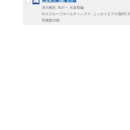
再生医療の最前線
深川雅史, 滝川一, 矢冨裕編
H.U.グループホールディングス , ニッセイエブロ(製作)
2
所蔵館32館