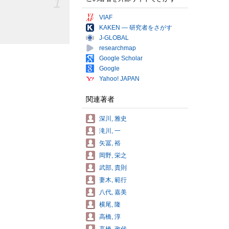
1
VIAF
KAKEN — 研究者をさがす
J-GLOBAL
researchmap
Google Scholar
Google
Yahoo! JAPAN
関連著者
深川, 雅史
滝川, 一
矢冨, 裕
岡野, 栄之
武部, 貴則
妻木, 範行
八代, 嘉美
横尾, 隆
高橋, 淳