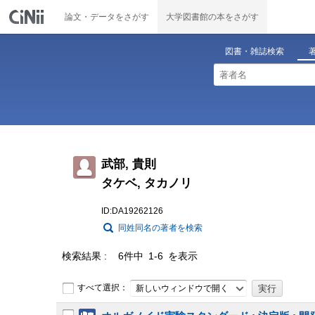
論文・データをさがす
大学図書館の本をさがす
図書・雑誌検索
武部, 貴則
タケベ, タカノリ
ID:DA19262126
同姓同名の著者を検索
検索結果
6件中 1-6 を表示
すべて選択：
新しいウィンドウで開く