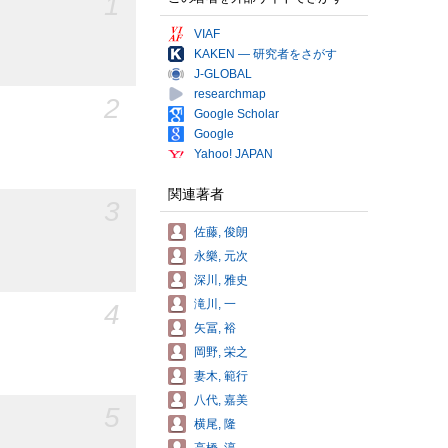
1
VIAF
KAKEN — 研究者をさがす
J-GLOBAL
researchmap
2
Google Scholar
Google
Yahoo! JAPAN
関連著者
3
佐藤, 俊朗
永樂, 元次
深川, 雅史
滝川, 一
4
矢冨, 裕
岡野, 栄之
妻木, 範行
八代, 嘉美
5
横尾, 隆