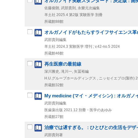
オルガノイド実験スタンダード : 決定版 :
佐藤俊朗, 武部貴則, 永樂元次編集
羊土社
2025.4
第2版
実験医学 別冊
所蔵館88館
オルガノイドがもたらすライフサイエンス革命
武部貴則編集
羊土社
2024.3
実験医学 増刊 ; v.42-no.5 2024
所蔵館46館
再生医療の最前線
深川雅史, 滝川一, 矢冨裕編
H.U.グループホールディングス , ニッセイエブロ(製作)
2
所蔵館32館
My medicine (マイ・メディシン) : 
武部貴則編集
医歯薬出版
2021.12
別冊・医学のあゆみ
所蔵館27館
治療では遅すぎる。 : ひとびとの生活をデ
武部貴則著