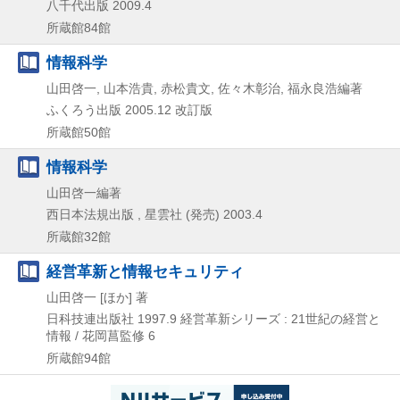
八千代出版
2009.4
所蔵館84館
情報科学
山田啓一, 山本浩貴, 赤松貴文, 佐々木彰治, 福永良浩編著
ふくろう出版
2005.12
改訂版
所蔵館50館
情報科学
山田啓一編著
西日本法規出版 , 星雲社 (発売)
2003.4
所蔵館32館
経営革新と情報セキュリティ
山田啓一 [ほか] 著
日科技連出版社
1997.9
経営革新シリーズ : 21世紀の経営と
情報 / 花岡菖監修 6
所蔵館94館