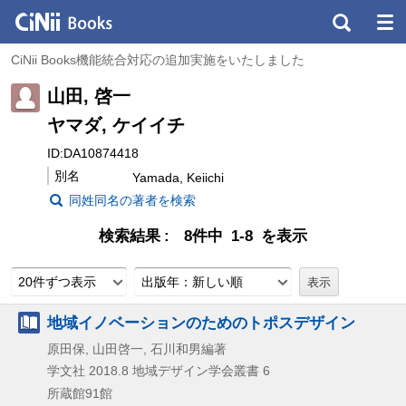
CiNii Books機能統合対応の追加実施をいたしました
山田, 啓一
ヤマダ, ケイイチ
ID:DA10874418
別名
Yamada, Keiichi
同姓同名の著者を検索
検索結果
8件中 1-8 を表示
20件ずつ表示
出版年：新しい順
地域イノベーションのためのトポスデザイン
原田保, 山田啓一, 石川和男編著
学文社
2018.8
地域デザイン学会叢書 6
所蔵館91館