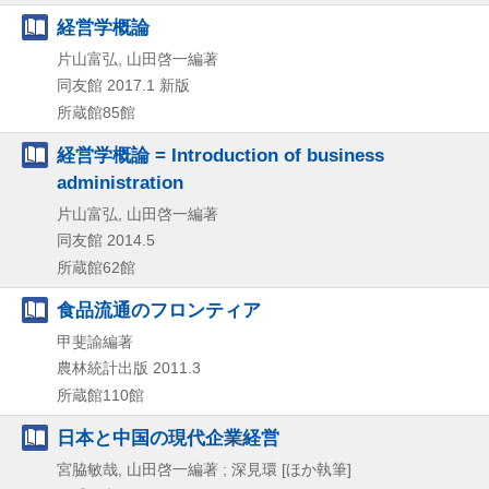
経営学概論
片山富弘, 山田啓一編著
同友館
2017.1
新版
所蔵館85館
経営学概論 = Introduction of business
administration
片山富弘, 山田啓一編著
同友館
2014.5
所蔵館62館
食品流通のフロンティア
甲斐諭編著
農林統計出版
2011.3
所蔵館110館
日本と中国の現代企業経営
宮脇敏哉, 山田啓一編著 ; 深見環 [ほか執筆]