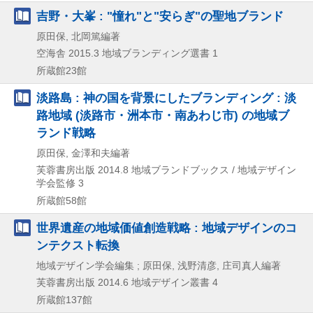
吉野・大峯 : "憧れ"と"安らぎ"の聖地ブランド
原田保, 北岡篤編著
空海舎
2015.3
地域ブランディング選書 1
所蔵館23館
淡路島 : 神の国を背景にしたブランディング : 淡
路地域 (淡路市・洲本市・南あわじ市) の地域ブ
ランド戦略
原田保, 金澤和夫編著
芙蓉書房出版
2014.8
地域ブランドブックス / 地域デザイン
学会監修 3
所蔵館58館
世界遺産の地域価値創造戦略 : 地域デザインのコ
ンテクスト転換
地域デザイン学会編集 ; 原田保, 浅野清彦, 庄司真人編著
芙蓉書房出版
2014.6
地域デザイン叢書 4
所蔵館137館