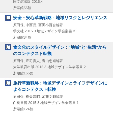
同文舘出版
2016.4
所蔵館55館
安全・安心革新戦略 : 地域リスクとレジリエンス
原田保, 中西晶, 西田小百合編著
学文社
2015.9
地域デザイン学会叢書 3
所蔵館84館
食文化のスタイルデザイン : "地域"と"生活"から
のコンテクスト転換
原田保, 庄司真人, 青山忠靖編著
大学教育出版
2015.8
地域デザイン学会叢書 2
所蔵館155館
旅行革新戦略 : 地域デザインとライフデザインに
よるコンテクスト転換
原田保, 板倉宏昭, 加藤文昭編著
白桃書房
2015.8
地域デザイン学会叢書 1
所蔵館124館