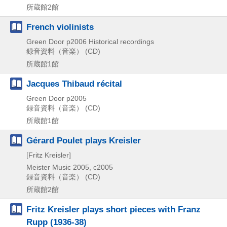
所蔵館2館
French violinists
Green Door
p2006
Historical recordings
録音資料（音楽） (CD)
所蔵館1館
Jacques Thibaud récital
Green Door
p2005
録音資料（音楽） (CD)
所蔵館1館
Gérard Poulet plays Kreisler
[Fritz Kreisler]
Meister Music
2005, c2005
録音資料（音楽） (CD)
所蔵館2館
Fritz Kreisler plays short pieces with Franz
Rupp (1936-38)