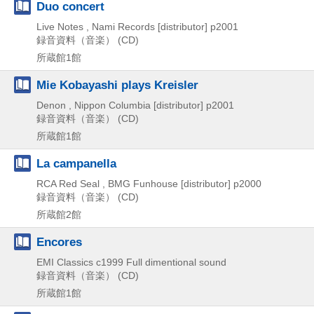
Duo concert
Live Notes , Nami Records [distributor]
p2001
録音資料（音楽） (CD)
所蔵館1館
Mie Kobayashi plays Kreisler
Denon , Nippon Columbia [distributor]
p2001
録音資料（音楽） (CD)
所蔵館1館
La campanella
RCA Red Seal , BMG Funhouse [distributor]
p2000
録音資料（音楽） (CD)
所蔵館2館
Encores
EMI Classics
c1999
Full dimentional sound
録音資料（音楽） (CD)
所蔵館1館