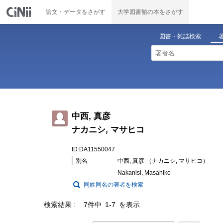
論文・データをさがす
大学図書館の本をさがす
図書・雑誌検索
中西, 真彦
ナカニシ, マサヒコ
ID:DA11550047
別名
中西, 真彦 （ナカニシ, マサヒコ）
Nakanisi, Masahiko
同姓同名の著者を検索
検索結果
7件中 1-7 を表示