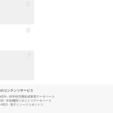
5
6
7
IIのコンテンツサービス
AKEN - 科学研究費助成事業データベース
RDB - 学術機関リポジトリデータベース
II-REO - 電子リソースリポジトリ