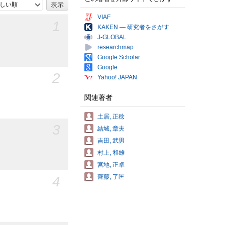
しい順
VIAF
1
KAKEN — 研究者をさがす
J-GLOBAL
researchmap
Google Scholar
Google
2
Yahoo! JAPAN
関連著者
土居, 正稔
3
結城, 章夫
吉田, 武男
村上, 和雄
宮地, 正卓
4
齊藤, 了匡