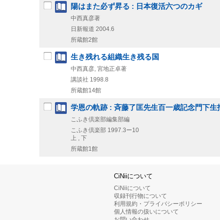
陽はまた必ず昇る : 日本復活六つのカギ
中西真彦著
日新報道
2004.6
所蔵館2館
生き残れる組織生き残る国
中西真彦, 宮地正卓著
講談社
1998.8
所蔵館14館
学恩の軌跡 : 斉藤了匡先生百一歳記念門下
こふき倶楽部編集部編
こふき倶楽部
1997.3ー10
上 , 下
所蔵館1館
CiNiiについて
CiNiiについて
収録刊行物について
利用規約・プライバシーポリシー
個人情報の扱いについて
お問い合わせ