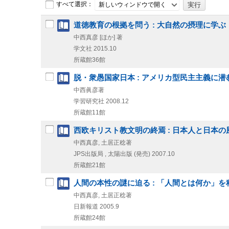
すべて選択：
新しいウィンドウで開く
道徳教育の根拠を問う : 大自然の摂理に学ぶ
中西真彦 [ほか] 著
学文社
2015.10
所蔵館36館
脱・衆愚国家日本 : アメリカ型民主主義に
中西眞彦著
学習研究社
2008.12
所蔵館11館
西欧キリスト教文明の終焉 : 日本人と日本
中西真彦, 土居正稔著
JPS出版局 , 太陽出版 (発売)
2007.10
所蔵館21館
人間の本性の謎に迫る : 「人間とは何か」
中西真彦, 土居正稔著
日新報道
2005.9
所蔵館24館