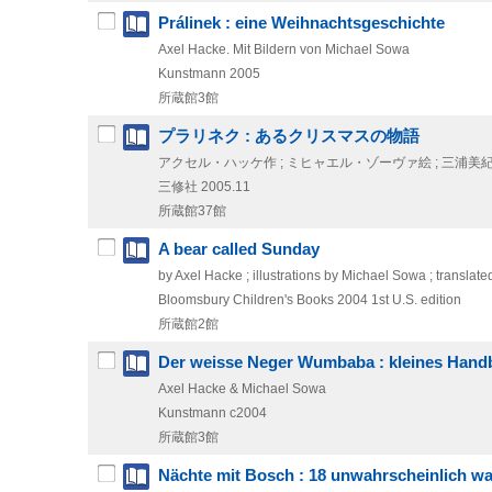
Prálinek : eine Weihnachtsgeschichte
Axel Hacke. Mit Bildern von Michael Sowa
Kunstmann
2005
所蔵館3館
プラリネク : あるクリスマスの物語
アクセル・ハッケ作 ; ミヒャエル・ゾーヴァ絵 ; 三浦美
三修社
2005.11
所蔵館37館
A bear called Sunday
by Axel Hacke ; illustrations by Michael Sowa ; transl
Bloomsbury Children's Books
2004
1st U.S. edition
所蔵館2館
Der weisse Neger Wumbaba : kleines Hand
Axel Hacke & Michael Sowa
Kunstmann
c2004
所蔵館3館
Nächte mit Bosch : 18 unwahrscheinlich w