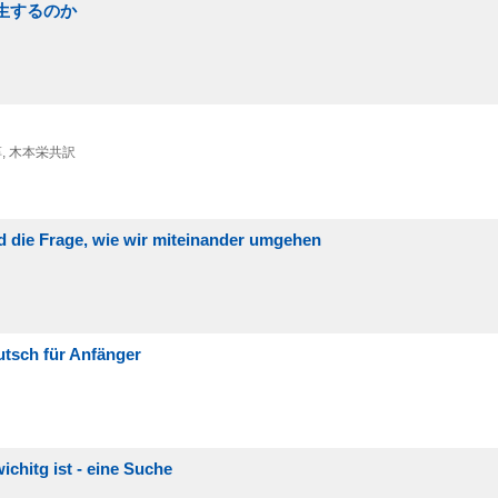
生するのか
, 木本栄共訳
d die Frage, wie wir miteinander umgehen
utsch für Anfänger
chitg ist - eine Suche