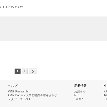
. Aufl
DTV 11942
1
2
ヘルプ
新着情報
N
CiNii Research
お知らせ
K
CiNii Books - 大学図書館の本をさがす
RSS
I
メタデータ・API
Twitter
N