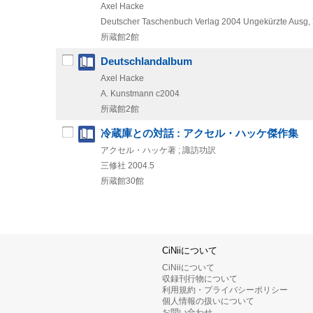
Axel Hacke
Deutscher Taschenbuch Verlag
2004
Ungekürzte Ausg, 7
所蔵館2館
Deutschlandalbum
Axel Hacke
A. Kunstmann
c2004
所蔵館2館
冷蔵庫との対話 : アクセル・ハッケ傑作集
アクセル・ハッケ著 ; 諏訪功訳
三修社
2004.5
所蔵館30館
CiNiiについて
CiNiiについて
収録刊行物について
利用規約・プライバシーポリシー
個人情報の扱いについて
お問い合わせ