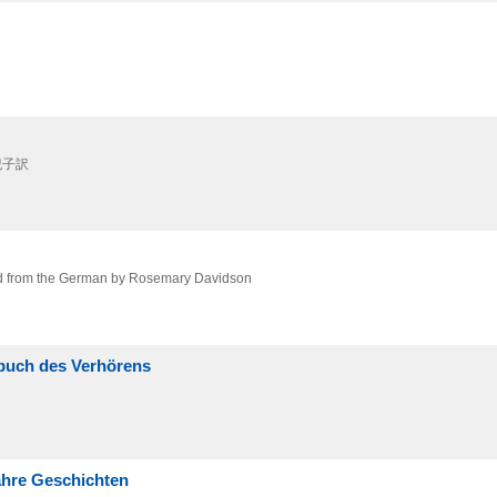
紀子訳
ated from the German by Rosemary Davidson
buch des Verhörens
ahre Geschichten