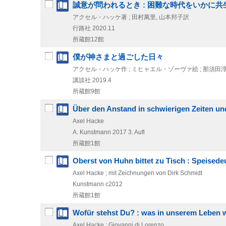
誠意が問われるとき : 困難な時代をいかに共
アクセル・ハッケ著 ; 田村萬里, 山本邦子訳
行路社
2020.11
所蔵館12館
僕が神さまと過ごした日々
アクセル・ハッケ作 ; ミヒャエル・ゾーヴァ絵 ; 那須田淳
講談社
2019.4
所蔵館9館
Über den Anstand in schwierigen Zeiten un
Axel Hacke
A. Kunstmann
2017
3. Aufl
所蔵館1館
Oberst von Huhn bittet zu Tisch : Speisede
Axel Hacke ; mit Zeichnungen von Dirk Schmidt
Kunstmann
c2012
所蔵館1館
Wofür stehst Du? : was in unserem Leben wi
Axel Hacke ; Giovanni di Lorenzo