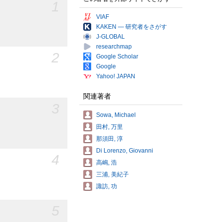
1
VIAF
KAKEN — 研究者をさがす
J-GLOBAL
researchmap
2
Google Scholar
Google
Yahoo! JAPAN
関連著者
3
Sowa, Michael
田村, 万里
那須田, 淳
Di Lorenzo, Giovanni
4
高嶋, 浩
三浦, 美紀子
諏訪, 功
5