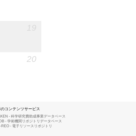
19
20
IIのコンテンツサービス
AKEN - 科学研究費助成事業データベース
RDB - 学術機関リポジトリデータベース
II-REO - 電子リソースリポジトリ