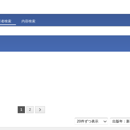
著者検索
内容検索
1
2
20件ずつ表示
出版年：新