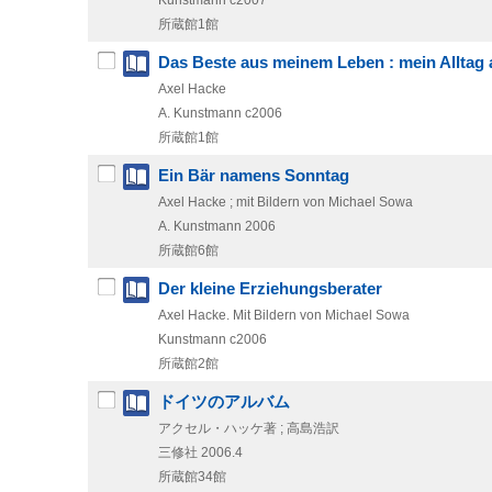
Kunstmann
c2007
所蔵館1館
Das Beste aus meinem Leben : mein Alltag
Axel Hacke
A. Kunstmann
c2006
所蔵館1館
Ein Bär namens Sonntag
Axel Hacke ; mit Bildern von Michael Sowa
A. Kunstmann
2006
所蔵館6館
Der kleine Erziehungsberater
Axel Hacke. Mit Bildern von Michael Sowa
Kunstmann
c2006
所蔵館2館
ドイツのアルバム
アクセル・ハッケ著 ; 高島浩訳
三修社
2006.4
所蔵館34館