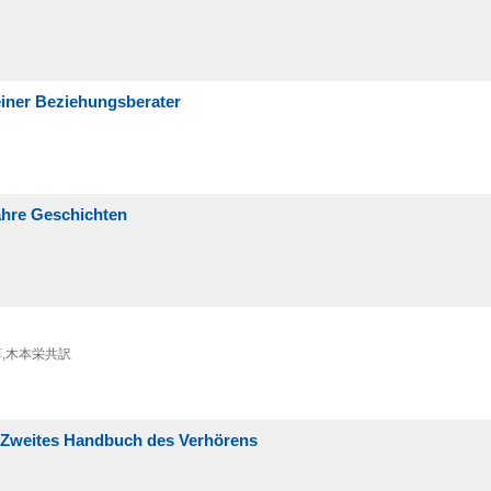
einer Beziehungsberater
ahre Geschichten
淳,木本栄共訳
 Zweites Handbuch des Verhörens