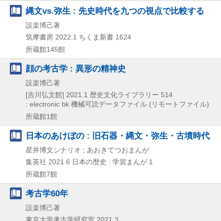
縄文vs.弥生 : 先史時代を九つの視点で比較する
設楽博己著
筑摩書房
2022.1
ちくま新書 1624
所蔵館145館
顔の考古学 : 異形の精神史
設楽博己著
[吉川弘文館]
2021.1
歴史文化ライブラリー 514
: electronic bk
機械可読データファイル (リモートファイル)
所蔵館1館
日本のあけぼの : 旧石器・縄文・弥生・古墳時代
星井博文シナリオ ; あおきてつおまんが
集英社
2021.6
日本の歴史 : 学習まんが 1
所蔵館7館
考古学60年
設楽博己著
東京大学考古学研究室
2021.3