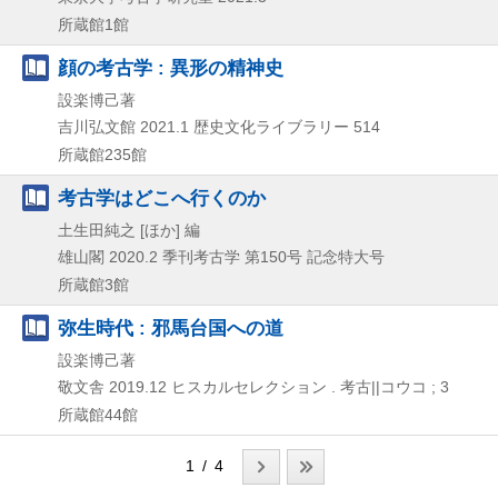
所蔵館1館
顔の考古学 : 異形の精神史
設楽博己著
吉川弘文館
2021.1
歴史文化ライブラリー 514
所蔵館235館
考古学はどこへ行くのか
土生田純之 [ほか] 編
雄山閣
2020.2
季刊考古学 第150号 記念特大号
所蔵館3館
弥生時代 : 邪馬台国への道
設楽博己著
敬文舎
2019.12
ヒスカルセレクション . 考古||コウコ ; 3
所蔵館44館
1 / 4