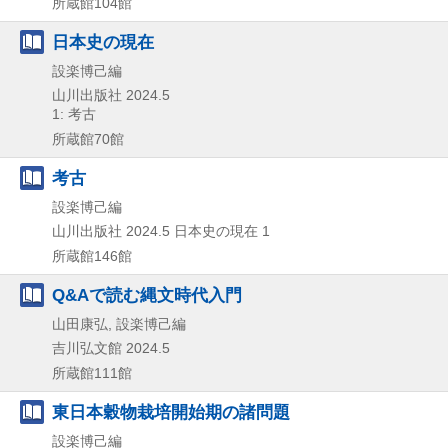
所蔵館104館
日本史の現在
設楽博己編
山川出版社
2024.5
1: 考古
所蔵館70館
考古
設楽博己編
山川出版社
2024.5
日本史の現在 1
所蔵館146館
Q&Aで読む縄文時代入門
山田康弘, 設楽博己編
吉川弘文館
2024.5
所蔵館111館
東日本穀物栽培開始期の諸問題
設楽博己編