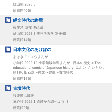
雄山閣
2023.3
所蔵館40館
縄文時代の終焉
根岸洋, 設楽博己編
雄山閣
2023.3
季刊考古学 別冊40
所蔵館14館
日本文化のあけぼの
よはきて・エウまんが
小学館
2022.12
小学館版学習まんが . 日本の歴史 = The
educational comic of Japanese history||ニホン ノ レキシ ;
第1巻,
旧石器〜縄文〜弥生〜古墳時代
所蔵館15館
古墳時代
設楽博己編著
童心社
2022.1
遺跡から調べよう! 3
所蔵館2館