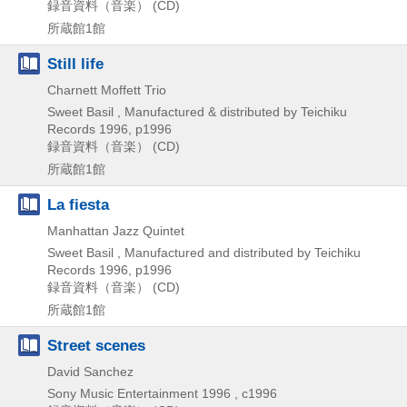
録音資料（音楽） (CD)
所蔵館1館
Still life
Charnett Moffett Trio
Sweet Basil , Manufactured & distributed by Teichiku
Records
1996, p1996
録音資料（音楽） (CD)
所蔵館1館
La fiesta
Manhattan Jazz Quintet
Sweet Basil , Manufactured and distributed by Teichiku
Records
1996, p1996
録音資料（音楽） (CD)
所蔵館1館
Street scenes
David Sanchez
Sony Music Entertainment
1996 , c1996