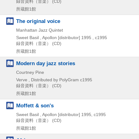
録音資料（音楽） (CD)
所蔵館1館
The original voice
Manhattan Jazz Quintet
Sweet Basil , Apollon [distributor]
1995 , c1995
録音資料（音楽） (CD)
所蔵館1館
Modern day jazz stories
Courtney Pine
Verve , Distributed by PolyGram
c1995
録音資料（音楽） (CD)
所蔵館1館
Moffett & son's
Sweet Basil , Apollon [distributor]
1995, c1995
録音資料（音楽） (CD)
所蔵館1館