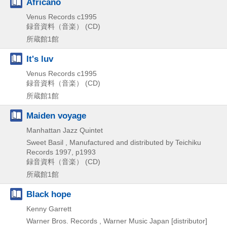
Africano
Venus Records
c1995
録音資料（音楽） (CD)
所蔵館1館
It's luv
Venus Records
c1995
録音資料（音楽） (CD)
所蔵館1館
Maiden voyage
Manhattan Jazz Quintet
Sweet Basil , Manufactured and distributed by Teichiku
Records
1997, p1993
録音資料（音楽） (CD)
所蔵館1館
Black hope
Kenny Garrett
Warner Bros. Records , Warner Music Japan [distributor]