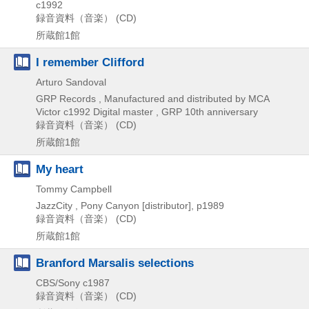
c1992
録音資料（音楽） (CD)
所蔵館1館
I remember Clifford
Arturo Sandoval
GRP Records , Manufactured and distributed by MCA
Victor
c1992
Digital master , GRP 10th anniversary
録音資料（音楽） (CD)
所蔵館1館
My heart
Tommy Campbell
JazzCity , Pony Canyon [distributor], p1989
録音資料（音楽） (CD)
所蔵館1館
Branford Marsalis selections
CBS/Sony
c1987
録音資料（音楽） (CD)