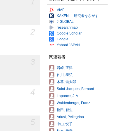
1
VIAF
KAKEN — 研究者をさがす
J-GLOBAL
researchmap
2
Google Scholar
Google
Yahoo! JAPAN
関連著者
3
岩崎, 正洋
佐川, 泰弘
木暮, 健太郎
Saint-Jacques, Bernard
4
Laponce, J. A.
Waldenberger, Franz
松田, 智生
Artusi, Pellegrino
5
中山, 悦子