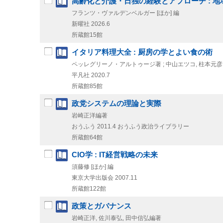
高齢化と介護・日独の経験とアプローチ : 
フランツ・ヴァルデンベルガー [ほか] 編
新曜社
2026.6
所蔵館15館
イタリア料理大全 : 厨房の学とよい食の術
ペッレグリーノ・アルトゥージ著 ; 中山エツコ, 柱本元彦
平凡社
2020.7
所蔵館85館
政党システムの理論と実際
岩崎正洋編著
おうふう
2011.4
おうふう政治ライブラリー
所蔵館64館
CIO学 : IT経営戦略の未来
須藤修 [ほか] 編
東京大学出版会
2007.11
所蔵館122館
政策とガバナンス
岩崎正洋, 佐川泰弘, 田中信弘編著