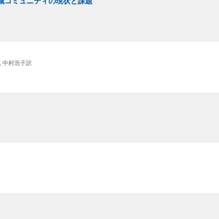
地域コミュニティの現状と課題
, 中村浩子訳