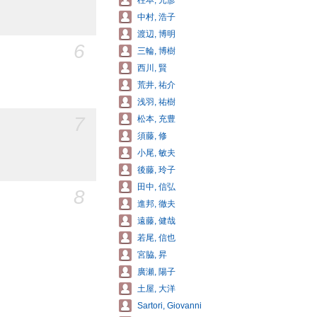
柱本, 元彦
中村, 浩子
渡辺, 博明
6
三輪, 博樹
西川, 賢
荒井, 祐介
浅羽, 祐樹
7
松本, 充豊
須藤, 修
小尾, 敏夫
後藤, 玲子
田中, 信弘
8
進邦, 徹夫
遠藤, 健哉
若尾, 信也
宮脇, 昇
廣瀬, 陽子
土屋, 大洋
Sartori, Giovanni