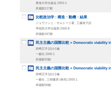
東海大学出版会
2003.3
所蔵館127館
比較政治学 : 構造・動機・結果
ジョヴァンニ・サルトーリ著 ; 工藤裕子訳
早稲田大学出版部
2000.8
所蔵館187館
民主主義の国際比較 = Democratic viability in 
岩崎正洋 [ほか] 編
一藝社
2000.1
所蔵館55館
民主主義の国際比較 = Democratic viability in 
岩崎正洋 [ほか] 編
一藝社 , 三樹書房 (発売)
2000.1
所蔵館56館