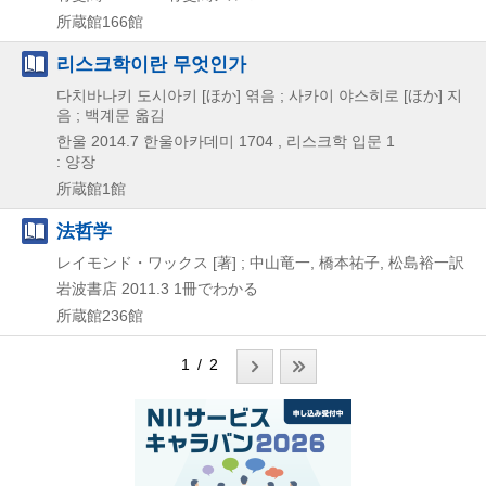
所蔵館166館
리스크학이란 무엇인가
다치바나키 도시아키 [ほか] 엮음 ; 사카이 야스히로 [ほか] 지
음 ; 백계문 옮김
한울
2014.7
한울아카데미 1704 , 리스크학 입문 1
: 양장
所蔵館1館
法哲学
レイモンド・ワックス [著] ; 中山竜一, 橋本祐子, 松島裕一訳
岩波書店
2011.3
1冊でわかる
所蔵館236館
1 / 2