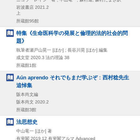
岩波書店
2021.2
上
所蔵館95館
特集《生命医科学の発展と倫理的法的社会的問
題》
執筆者瀬戸山晃一 [ほか] ; 長谷川晃 [ほか] 編集
成文堂
2020.3
法の理論 38
所蔵館1館
Aún aprendo それでもまだ学ぶぞ : 西村稔先生
追悼集
阪本尚文編
阪本尚文
2020.2
所蔵館3館
法思想史
中山竜一 [ほか] 著
有斐閣
2019.12
有斐閣アルマ Advanced