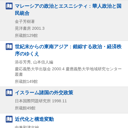
マレーシアの政治とエスニシティ : 華人政治と国
民統合
金子芳樹著
晃洋書房
2001.3
所蔵館129館
世紀末からの東南アジア : 錯綜する政治・経済秩
序のゆくえ
添谷芳秀, 山本信人編
慶応義塾大学出版会
2000.4
慶應義塾大学地域研究センター
叢書
所蔵館149館
イスラーム諸国の外交政策
日本国際問題研究所
1998.11
所蔵館49館
近代化と構造変動
中兼和津次編