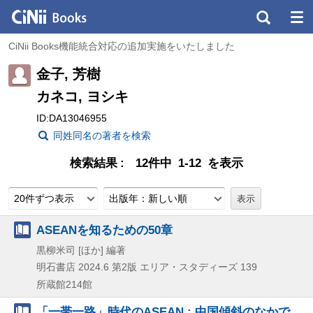
CiNii Books機能統合対応の追加実施をいたしました
金子, 芳樹
カネコ, ヨシキ
ID:DA13046955
同姓同名の著者を検索
検索結果
12件中 1-12 を表示
20件ずつ表示
出版年：新しい順
ASEANを知るための50章
黒柳米司 [ほか] 編著
明石書店
2024.6
第2版
エリア・スタディーズ 139
所蔵館214館
「一帯一路」時代のASEAN : 中国傾斜のなかで