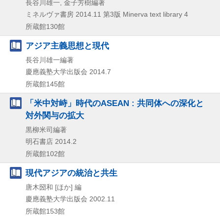
長谷川雄一, 金子芳樹編著
ミネルヴァ書房
2014.11
第3版
Minerva text library 4
所蔵館130館
アジア主義思想と現代
長谷川雄一編著
慶應義塾大学出版会
2014.7
所蔵館145館
「米中対峙」時代のASEAN : 共同体への深化と
対外関与の拡大
黒柳米司編著
明石書店
2014.2
所蔵館102館
現代アジアの統治と共生
唐木圀和 [ほか] 編
慶應義塾大学出版会
2002.11
所蔵館153館