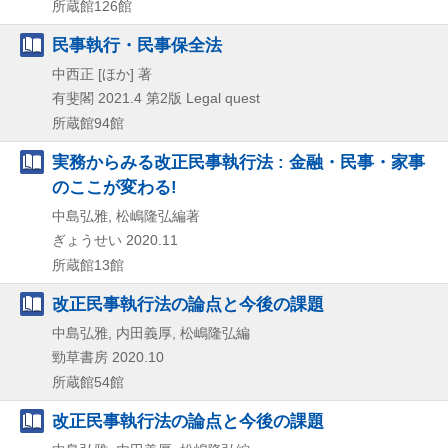
所蔵館126館
民事執行・民事保全法
中西正 [ほか] 著
有斐閣
2021.4
第2版
Legal quest
所蔵館94館
実務からみる改正民事執行法 : 金融・民事・家事
のここが変わる!
中島弘雅, 松嶋隆弘編著
ぎょうせい
2020.11
所蔵館13館
改正民事執行法の論点と今後の課題
中島弘雅, 内田義厚, 松嶋隆弘編
勁草書房
2020.10
所蔵館54館
改正民事執行法の論点と今後の課題