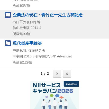
所蔵館87館
企業法の現在 : 青竹正一先生古稀記念
出口正義 [ほか] 編
信山社出版
2014.4
所蔵館90館
現代倒産手続法
中島弘雅, 佐藤鉄男著
有斐閣
2013.5
有斐閣アルマ Advanced
所蔵館129館
1 / 2