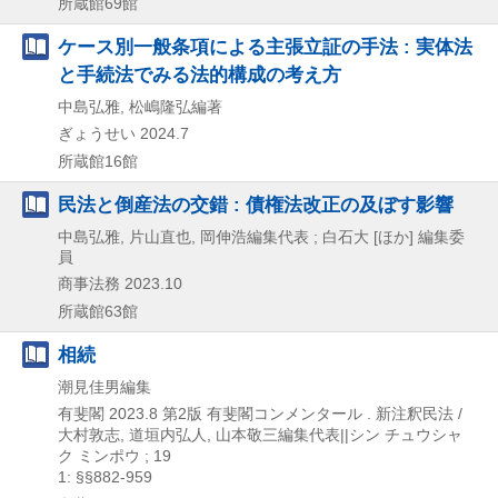
所蔵館69館
ケース別一般条項による主張立証の手法 : 実体法
と手続法でみる法的構成の考え方
中島弘雅, 松嶋隆弘編著
ぎょうせい
2024.7
所蔵館16館
民法と倒産法の交錯 : 債権法改正の及ぼす影響
中島弘雅, 片山直也, 岡伸浩編集代表 ; 白石大 [ほか] 編集委
員
商事法務
2023.10
所蔵館63館
相続
潮見佳男編集
有斐閣
2023.8
第2版
有斐閣コンメンタール . 新注釈民法 /
大村敦志,
道垣内弘人,
山本敬三編集代表||シン チュウシャ
ク ミンポウ ; 19
1: §§882-959