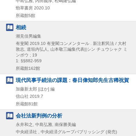
中島弘雅, 内田義厚, 松嶋隆弘編
勁草書房
2020.10
所蔵館5館
相続
潮見佳男編集
有斐閣
2019.10
有斐閣コンメンタール . 新注釈民法 / 大村
敦志,
道垣内弘人,
山本敬三編集代表||シン チュウシャク ミ
ンポウ ; 19
1: §§882-959
所蔵館162館
現代民事手続法の課題 : 春日偉知郎先生古稀祝賀
加藤新太郎 [ほか] 編
信山社
2019.7
所蔵館81館
会社法新判例の分析
永井和之, 中島弘雅, 南保勝美編
中央経済社 , 中央経済グループパブリッシング (発売)