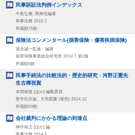
民事訴訟法判例インデックス
中島弘雅, 岡伸浩編著
商事法務
2015.1
所蔵館75館
保険法コンメンタール(損害保険・傷害疾病保険)
落合誠一監修・編著
損害保険事業総合研究所
2014.7
第2版
所蔵館6館
民事手続法の比較法的・歴史的研究 : 河野正憲先
生古稀祝賀
本間靖規 [ほか] 編集委員
慈学社出版 , 大学図書 (発売)
2014.12
所蔵館59館
会社裁判にかかる理論の到達点
神作裕之 [ほか] 編
商事法務
2014.5