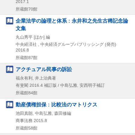
2017.1
所蔵館70館
企業法学の論理と体系 : 永井和之先生古稀記念論
文集
丸山秀平 [ほか] 編
中央経済社 , 中央経済グループパブリッシング (発売)
2016.8
所蔵館87館
アクチュアル民事の訴訟
福永有利, 井上治典著
有斐閣
2016.4
補訂版 / 中島弘雅, 安西明子補訂
所蔵館84館
動産債権担保 : 比較法のマトリクス
池田真朗, 中島弘雅, 森田修編
商事法務
2015.8
所蔵館58館