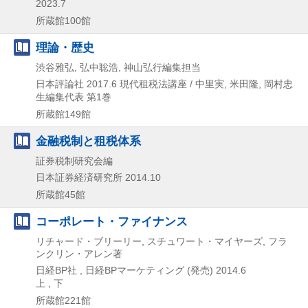
2023.7
所蔵館100館
理論・歴史
渋谷雅弘, 弘中聡浩, 神山弘行編集担当
日本評論社
2017.6
現代租税法講座 / 中里実,
米田隆,
岡村忠
生編集代表 第1巻
所蔵館149館
金融税制と租税体系
証券税制研究会編
日本証券経済研究所
2014.10
所蔵館45館
コーポレート・ファイナンス
リチャード・ブリーリー, スチュワート・マイヤーズ, フラ
ンクリン・アレン著
日経BP社 , 日経BPマーケティング (発売)
2014.6
上 , 下
所蔵館221館