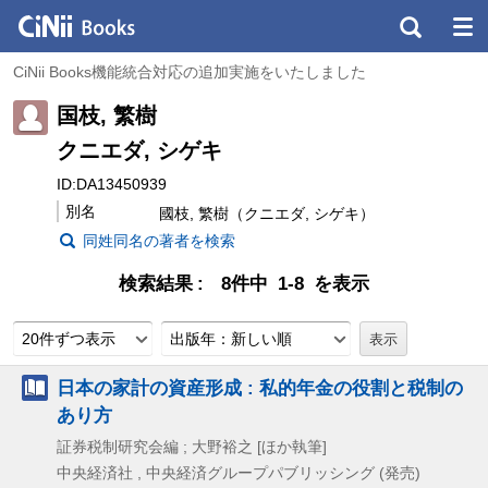
CiNii Books機能統合対応の追加実施をいたしました
国枝, 繁樹
クニエダ, シゲキ
ID:DA13450939
別名
國枝, 繁樹（クニエダ, シゲキ）
同姓同名の著者を検索
検索結果
8件中 1-8 を表示
20件ずつ表示
出版年：新しい順
日本の家計の資産形成 : 私的年金の役割と税制の
あり方
証券税制研究会編 ; 大野裕之 [ほか執筆]
中央経済社 , 中央経済グループパブリッシング (発売)