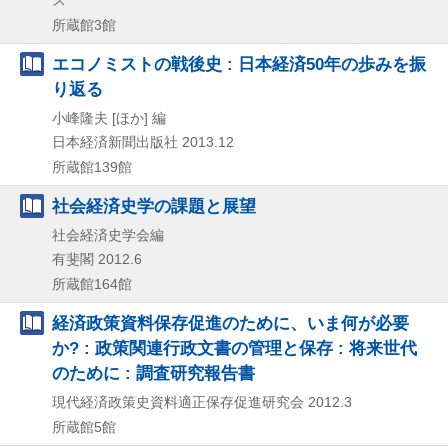
ス
所蔵館3館
エコノミストの戦後史 : 日本経済50年の歩みを振
り返る
小峰隆夫 [ほか] 編
日本経済新聞出版社
2013.12
所蔵館139館
社会経済史学の課題と展望
社会経済史学会編
有斐閣
2012.6
所蔵館164館
経済政策資料保存促進のために、いま何が必要
か? : 政策関連行政文書の管理と保存 : 将来世代
のために : 調査研究報告書
現代経済政策史資料適正保存促進研究会
2012.3
所蔵館5館