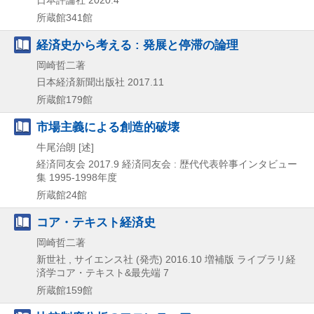
日本評論社
2020.4
所蔵館341館
経済史から考える : 発展と停滞の論理
岡崎哲二著
日本経済新聞出版社
2017.11
所蔵館179館
市場主義による創造的破壊
牛尾治朗 [述]
経済同友会
2017.9
経済同友会 : 歴代代表幹事インタビュー
集 1995-1998年度
所蔵館24館
コア・テキスト経済史
岡崎哲二著
新世社 , サイエンス社 (発売)
2016.10
増補版
ライブラリ経
済学コア・テキスト&最先端 7
所蔵館159館