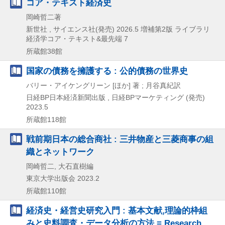
コア・テキスト経済史
岡崎哲二著
新世社 , サイエンス社(発売)
2026.5
増補第2版
ライブラリ
経済学コア・テキスト&最先端 7
所蔵館38館
国家の債務を擁護する : 公的債務の世界史
バリー・アイケングリーン [ほか] 著 ; 月谷真紀訳
日経BP日本経済新聞出版 , 日経BPマーケティング (発売)
2023.5
所蔵館118館
戦前期日本の総合商社 : 三井物産と三菱商事の組
織とネットワーク
岡崎哲二, 大石直樹編
東京大学出版会
2023.2
所蔵館110館
経済史・経営史研究入門 : 基本文献,理論的枠組
みと史料調査・データ分析の方法 = Research