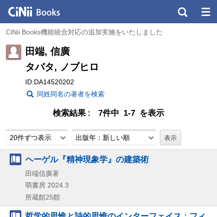
CiNii Books機能統合対応の追加実施をいたしました
田端, 信廣
タバタ, ノブヒロ
ID:DA14520202
同姓同名の著者を検索
検索結果
7件中 1-7 を表示
20件ずつ表示
出版年：新しい順
ヘーゲル『精神現象学』の建築術
田端信廣著
萌書房
2024.3
所蔵館25館
哲学的思惟と詩的思惟のインターフェイス : フィ