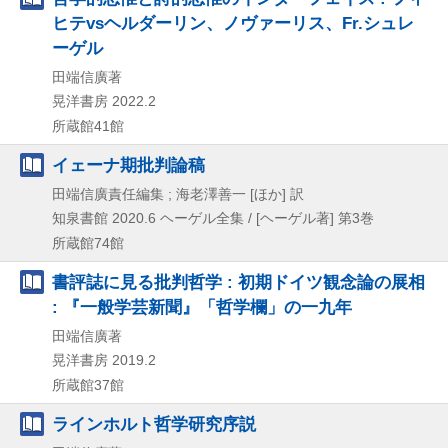
ヒテvsヘルダーリン、ノヴァーリス、Fr.シュレ
ーゲル
田端信廣著
晃洋書房
2022.2
所蔵館41館
イェーナ期批判論稿
田端信廣責任編集 ; 海老澤善一 [ほか] 訳
知泉書館
2020.6
ヘーゲル全集 / [ヘーゲル著] 第3巻
所蔵館74館
書評誌に見る批判哲学 : 初期ドイツ観念論の展相
: 『一般学芸新聞』「哲学欄」の一九年
田端信廣著
晃洋書房
2019.2
所蔵館37館
ラインホルト哲学研究序説