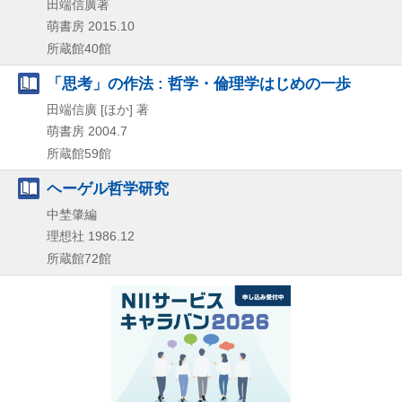
田端信廣著
萌書房
2015.10
所蔵館40館
「思考」の作法 : 哲学・倫理学はじめの一歩
田端信廣 [ほか] 著
萌書房
2004.7
所蔵館59館
ヘーゲル哲学研究
中埜肇編
理想社
1986.12
所蔵館72館