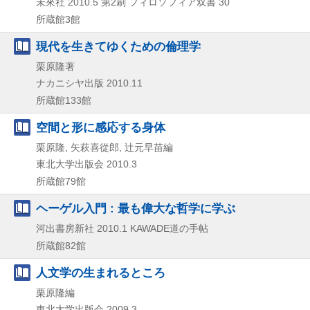
未來社
2010.5
第2刷
フィロソフィア双書 30
所蔵館3館
現代を生きてゆくための倫理学
栗原隆著
ナカニシヤ出版
2010.11
所蔵館133館
空間と形に感応する身体
栗原隆, 矢萩喜從郎, 辻元早苗編
東北大学出版会
2010.3
所蔵館79館
ヘーゲル入門 : 最も偉大な哲学に学ぶ
河出書房新社
2010.1
KAWADE道の手帖
所蔵館82館
人文学の生まれるところ
栗原隆編
東北大学出版会
2009.3