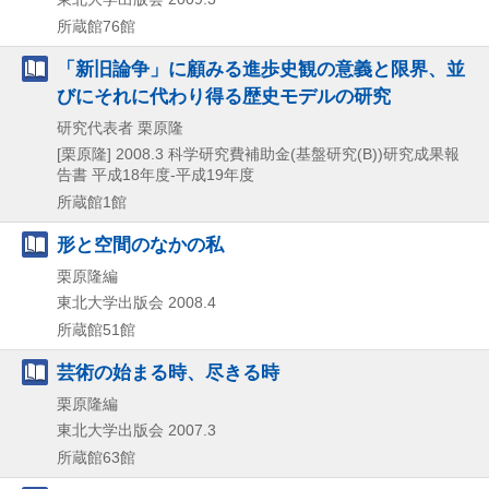
所蔵館76館
「新旧論争」に顧みる進歩史観の意義と限界、並
びにそれに代わり得る歴史モデルの研究
研究代表者 栗原隆
[栗原隆]
2008.3
科学研究費補助金(基盤研究(B))研究成果報
告書 平成18年度-平成19年度
所蔵館1館
形と空間のなかの私
栗原隆編
東北大学出版会
2008.4
所蔵館51館
芸術の始まる時、尽きる時
栗原隆編
東北大学出版会
2007.3
所蔵館63館