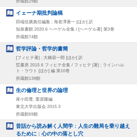
所蔵館29館
イェーナ期批判論稿
田端信廣責任編集 ; 海老澤善一 [ほか] 訳
知泉書館
2020.6
ヘーゲル全集 / [ヘーゲル著] 第3巻
所蔵館74館
哲学評論・哲学的書簡
[フィヒテ著] ; 大橋容一郎 [ほか] 訳
晢書房
2015.6
フィヒテ全集 / フィヒテ [著] ; ラインハル
ト・ラウト [ほか] 編 第10巻
所蔵館139館
生の倫理と世界の論理
座小田豊, 栗原隆編
東北大学出版会
2015.3
所蔵館69館
昔話から読み解く人間学 : 人生の難局を乗り越え
るために : 心の中の落とし穴