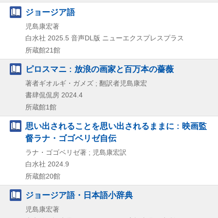
ジョージア語
児島康宏著
白水社
2025.5
音声DL版
ニューエクスプレスプラス
所蔵館21館
ピロスマニ : 放浪の画家と百万本の薔薇
著者ギオルギ・ガメズ ; 翻訳者児島康宏
書肆侃侃房
2024.4
所蔵館1館
思い出されることを思い出されるままに : 映画監
督ラナ・ゴゴベリゼ自伝
ラナ・ゴゴベリゼ著 ; 児島康宏訳
白水社
2024.9
所蔵館20館
ジョージア語・日本語小辞典
児島康宏著