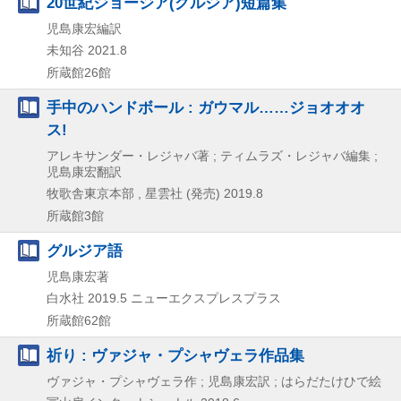
20世紀ジョージア(グルジア)短篇集
児島康宏編訳
未知谷
2021.8
所蔵館26館
手中のハンドボール : ガウマル……ジョオオオ
ス!
アレキサンダー・レジャバ著 ; ティムラズ・レジャバ編集 ;
児島康宏翻訳
牧歌舎東京本部 , 星雲社 (発売)
2019.8
所蔵館3館
グルジア語
児島康宏著
白水社
2019.5
ニューエクスプレスプラス
所蔵館62館
祈り : ヴァジャ・プシャヴェラ作品集
ヴァジャ・プシャヴェラ作 ; 児島康宏訳 ; はらだたけひで絵