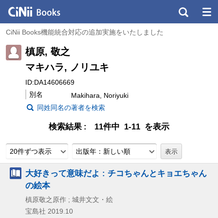
CiNii Books機能統合対応の追加実施をいたしました
槙原, 敬之
マキハラ, ノリユキ
ID:DA14606669
別名
Makihara, Noriyuki
同姓同名の著者を検索
検索結果
11件中 1-11 を表示
20件ずつ表示
出版年：新しい順
大好きって意味だよ : チコちゃんとキョエちゃん
の絵本
槙原敬之原作 ; 城井文文・絵
宝島社
2019.10