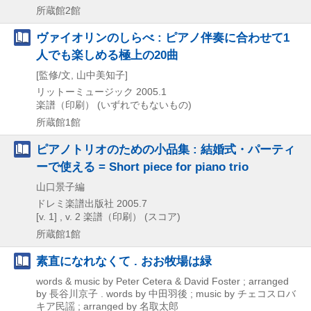
所蔵館2館
ヴァイオリンのしらべ : ピアノ伴奏に合わせて1
人でも楽しめる極上の20曲
[監修/文, 山中美知子]
リットーミュージック
2005.1
楽譜（印刷） (いずれでもないもの)
所蔵館1館
ピアノトリオのための小品集 : 結婚式・パーティ
ーで使える = Short piece for piano trio
山口景子編
ドレミ楽譜出版社
2005.7
[v. 1] , v. 2
楽譜（印刷） (スコア)
所蔵館1館
素直になれなくて . おお牧場は緑
words & music by Peter Cetera & David Foster ; arranged
by 長谷川京子 . words by 中田羽後 ; music by チェコスロバ
キア民謡 ; arranged by 名取太郎