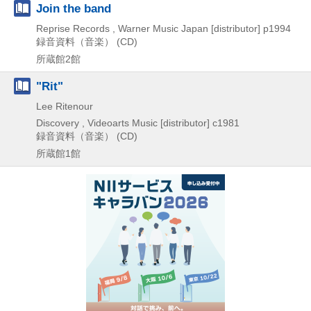
Join the band
Reprise Records , Warner Music Japan [distributor]
p1994
録音資料（音楽） (CD)
所蔵館2館
"Rit"
Lee Ritenour
Discovery , Videoarts Music [distributor]
c1981
録音資料（音楽） (CD)
所蔵館1館